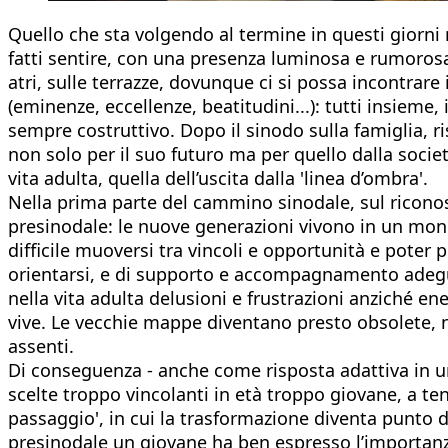
Quello che sta volgendo al termine in questi giorni
fatti sentire, con una presenza luminosa e rumorosa, a
atri, sulle terrazze, dovunque ci si possa incontrare
(eminenze, eccellenze, beatitudini...): tutti insie
sempre costruttivo. Dopo il sinodo sulla famiglia, ri
non solo per il suo futuro ma per quello dalla società
vita adulta, quella dell’uscita dalla 'linea d’ombra'.
Nella prima parte del cammino sinodale, sul riconos
presinodale: le nuove generazioni vivono in un mond
difficile muoversi tra vincoli e opportunità e poter 
orientarsi, e di supporto e accompagnamento adeguat
nella vita adulta delusioni e frustrazioni anziché en
vive. Le vecchie mappe diventano presto obsolete, n
assenti.
Di conseguenza - anche come risposta adattiva in 
scelte troppo vincolanti in età troppo giovane, a tene
passaggio', in cui la trasformazione diventa punto d
presinodale un giovane ha ben espresso l’importanza 