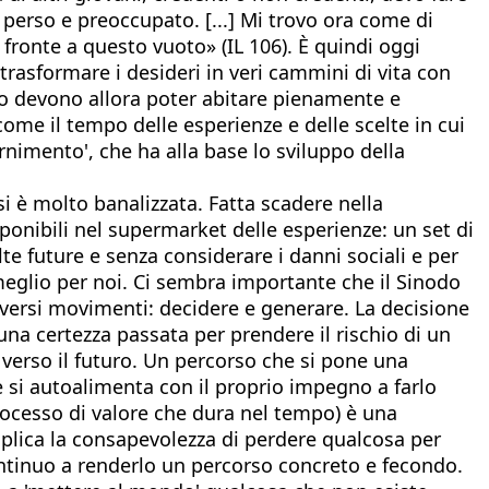
 perso e preoccupato. [...] Mi trovo ora come di
fronte a questo vuoto» (IL 106). È quindi oggi
 trasformare i desideri in veri cammini di vita con
uro devono allora poter abitare pienamente e
ome il tempo delle esperienze e delle scelte in cui
ernimento', che ha alla base lo sviluppo della
i è molto banalizzata. Fatta scadere nella
ponibili nel supermarket delle esperienze: un set di
lte future e senza considerare i danni sociali e per
meglio per noi. Ci sembra importante che il Sinodo
iversi movimenti: decidere e generare. La decisione
una certezza passata per prendere il rischio di un
verso il futuro. Un percorso che si pone una
 si autoalimenta con il proprio impegno a farlo
 processo di valore che dura nel tempo) è una
mplica la consapevolezza di perdere qualcosa per
continuo a renderlo un percorso concreto e fecondo.