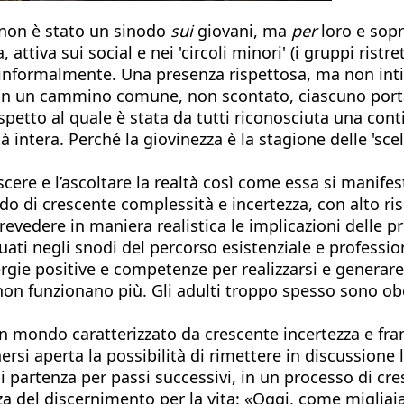
 non è stato un sinodo
sui
giovani, ma
per
loro e sop
ttiva sui social e nei 'circoli minori' (i gruppi ristre
 informalmente. Una presenza rispettosa, ma non intimi
me, in un cammino comune, non scontato, ciascuno port
spetto al quale è stata da tutti riconosciuta una cont
 intera. Perché la giovinezza è la stagione delle 'scel
cere e l’ascoltare la realtà così come essa si manife
o di crescente complessità e incertezza, con alto ri
prevedere in maniera realistica le implicazioni delle p
i negli snodi del percorso esistenziale e professiona
ergie positive e competenze per realizzarsi e generare 
on funzionano più. Gli adulti troppo spesso sono ober
un mondo caratterizzato da crescente incertezza e f
rsi aperta la possibilità di rimettere in discussione l
i partenza per passi successivi, in un processo di cre
del discernimento per la vita: «Oggi, come migliaia d