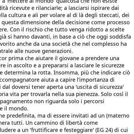
ri, a 'mettere al mondo' qualcosa che non esiste
à ricevute e rilanciarle; a lasciarsi ispirare dai
 cultura e ali per volare al di là degli steccati, dei
. È questa dimensione della decisione come processo
e. Con il rischio che tutto venga ridotto a scelte
 già si hanno davanti, in base a ciò che oggi soddisfa
 favorito anche da una società che nel complesso ha
trale alle nuove generazioni.
cor prima che aiutare il giovane a prendere una
re in ascolto e a prepararsi a lasciare le sicurezze
e determina la rotta. Insomma, più che indicare ciò
l’accompagnatore aiuta a capire l’importanza di
 dal doversi tener aperta una 'uscita di sicurezza'
a vita per trovarla nella sua pienezza. Solo così il
ompagnamento non riguarda solo i percorsi
re il mondo.
one predefinita, ma di essere invitati ad un (materno
nera tutti. Un cammino di libertà come
dere a un 'fruttificare e festeggiare' (EG 24) di cui