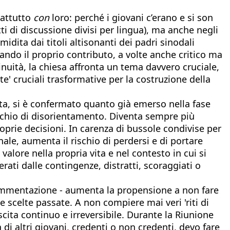
rattutto
con
loro: perché i giovani c’erano e si son
tti di discussione divisi per lingua), ma anche negli
dita dai titoli altisonanti dei padri sinodali
ando il proprio contributo, a volte anche critico ma
inuità, la chiesa affronta un tema davvero cruciale,
te' cruciali trasformative per la costruzione della
sta, si è confermato quanto già emerso nella fase
schio di disorientamento. Diventa sempre più
roprie decisioni. In carenza di bussole condivise per
le, aumenta il rischio di perdersi e di portare
valore nella propria vita e nel contesto in cui si
ati dalle contingenze, distratti, scoraggiati o
rammentazione - aumenta la propensione a non fare
e scelte passate. A non compiere mai veri 'riti di
scita continuo e irreversibile. Durante la Riunione
i altri giovani, credenti o non credenti, devo fare