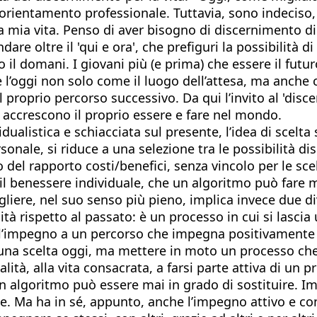
 orientamento professionale. Tuttavia, sono indeciso,
 mia vita. Penso di aver bisogno di discernimento di 
e oltre il 'qui e ora', che prefiguri la possibilità di
 il domani. I giovani più (e prima) che essere il fut
l’oggi non solo come il luogo dell’attesa, ma anche c
l proprio percorso successivo. Da qui l’invito al 'disc
e accrescono il proprio essere e fare nel mondo.
listica e schiacciata sul presente, l’idea di scelta s
nale, si riduce a una selezione tra le possibilità dis
o del rapporto costi/benefici, senza vincolo per le sce
 il benessere individuale, che un algoritmo può fare 
gliere, nel suo senso più pieno, implica invece due d
à rispetto al passato: è un processo in cui si lascia 
) l’impegno a un percorso che impegna positivamente 
 una scelta oggi, ma mettere in moto un processo che
alità, alla vita consacrata, a farsi parte attiva di un
n algoritmo può essere mai in grado di sostituire. I
ande. Ma ha in sé, appunto, anche l’impegno attivo e 