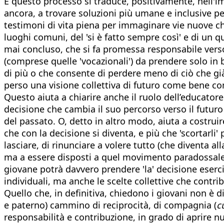
E questo processo si traduce, positivamente, nell'imp
ancora, a trovare soluzioni più umane e inclusive per l
testimoni di vita piena per immaginare vie nuove che a
luoghi comuni, del 'si è fatto sempre così' e di un
mai concluso, che si fa promessa responsabile verso 
(comprese quelle 'vocazionali') da prendere solo in b
di più o che consente di perdere meno di ciò che già
perso una visione collettiva di futuro come bene c
Questo aiuta a chiarire anche il ruolo dell’educat
decisione che cambia il suo percorso verso il futuro 
del passato. O, detto in altro modo, aiuta a costru
che con la decisione si diventa, e più che 'scortarli
lasciare, di rinunciare a volere tutto (che diventa al
ma a essere disposti a quel movimento paradossale (c
giovane potrà davvero prendere 'la' decisione eserc
individuali, ma anche le scelte collettive che contr
Quello che, in definitiva, chiedono i giovani non è 
e paterno) cammino di reciprocità, di compagnia (
c
responsabilità e contribuzione, in grado di aprire nu