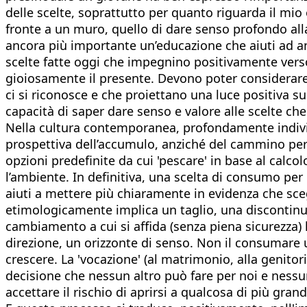
delle scelte, soprattutto per quanto riguarda il mio
fronte a un muro, quello di dare senso profondo alla
ancora più importante un’educazione che aiuti ad andar
scelte fatte oggi che impegnino positivamente verso
gioiosamente il presente. Devono poter considerare 
ci si riconosce e che proiettano una luce positiva su
capacità di saper dare senso e valore alle scelte ch
Nella cultura contemporanea, profondamente individua
prospettiva dell’accumulo, anziché del cammino perso
opzioni predefinite da cui 'pescare' in base al calcol
l’ambiente. In definitiva, una scelta di consumo per
aiuti a mettere più chiaramente in evidenza che sce
etimologicamente implica un taglio, una discontinuit
cambiamento a cui si affida (senza piena sicurezza
direzione, un orizzonte di senso. Non il consumare
crescere. La 'vocazione' (al matrimonio, alla genitori
decisione che nessun altro può fare per noi e nessu
accettare il rischio di aprirsi a qualcosa di più gr