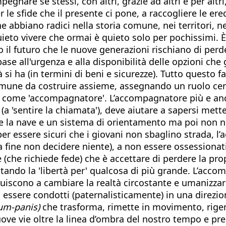
egnare se stessi, con altri, grazie ad altri e per alt
e sfide che il presente ci pone, a raccogliere le eredit
bbiano radici nella storia comune, nei territori, nella
 quieto vivere che ormai è quieto solo per pochissimi
il futuro che le nuove generazioni rischiano di perder
ase all'urgenza e alla disponibilità delle opzioni che
 si ha (in termini di beni e sicurezze). Tutto questo
omune da costruire assieme, assegnando un ruolo cen
ore come 'accompagnatore'. L’accompagnatore più e an
(a 'sentire la chiamata'), deve aiutare a sapersi mette
ire la nave e un sistema di orientamento ma poi non n
' per essere sicuri che i giovani non sbaglino strada, 
la fine non decidere niente), a non essere ossessionati
he richiede fede) che è accettare di perdere la propri
itando la 'libertà per' qualcosa di più grande. L’acc
ibuiscono a cambiare la realtà circostante e umanizza
di essere condotti (paternalisticamente) in una direzi
um-panis)
che trasforma, rimette in movimento, rige
ove vie oltre la linea d’ombra del nostro tempo e prelu