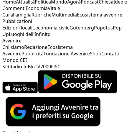
Home
Attualità
Politica
Mondo
Agorà
Podcast
Chiesa
Idee e
Commenti
Economia
Vita e
Cura
Famiglia
Rubriche
Multimedia
Ecosistema avvenire
Pubblicazioni
Edizioni locali
L'economia civile
Gutenberg
Popotus
Pop
Up
Luoghi dell'Infinito
Avvenire
Chi siamo
Redazione
Ecosistema
Avvenire
Pubblicità
Fondazione Avvenire
Shop
Contatti
Mondo CEI
SIR
Radio InBlu
TV2000
FISC