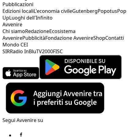
Pubblicazioni
Edizioni locali
L'economia civile
Gutenberg
Popotus
Pop
Up
Luoghi dell'Infinito
Avvenire
Chi siamo
Redazione
Ecosistema
Avvenire
Pubblicità
Fondazione Avvenire
Shop
Contatti
Mondo CEI
SIR
Radio InBlu
TV2000
FISC
Segui Avvenire su