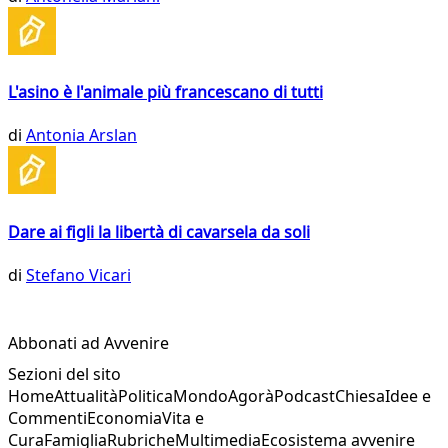
L'asino è l'animale più francescano di tutti
di
Antonia Arslan
Dare ai figli la libertà di cavarsela da soli
di
Stefano Vicari
Abbonati ad Avvenire
Sezioni del sito
Home
Attualità
Politica
Mondo
Agorà
Podcast
Chiesa
Idee e
Commenti
Economia
Vita e
Cura
Famiglia
Rubriche
Multimedia
Ecosistema avvenire