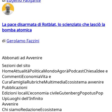
di
Eugenio Fatigante
La pace disarmata di Rotblat, lo scienziato che lasciò la
bomba atomica
di
Gerolamo Fazzini
Abbonati ad Avvenire
Sezioni del sito
Home
Attualità
Politica
Mondo
Agorà
Podcast
Chiesa
Idee e
Commenti
Economia
Vita e
Cura
Famiglia
Rubriche
Multimedia
Ecosistema avvenire
Pubblicazioni
Edizioni locali
L'economia civile
Gutenberg
Popotus
Pop
Up
Luoghi dell'Infinito
Avvenire
Chi siamo
Redazione
Ecosistema