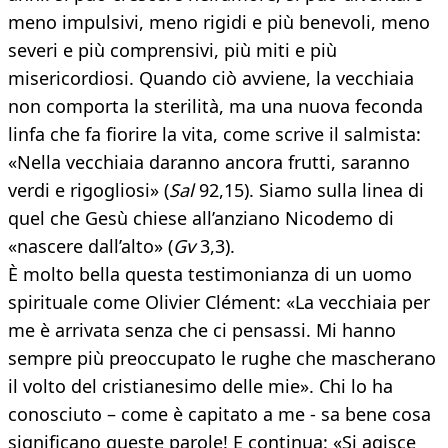
meno impulsivi, meno rigidi e più benevoli, meno
severi e più comprensivi, più miti e più
misericordiosi. Quando ciò avviene, la vecchiaia
non comporta la sterilità, ma una nuova feconda
linfa che fa fiorire la vita, come scrive il salmista:
«Nella vecchiaia daranno ancora frutti, saranno
verdi e rigogliosi» (
Sal
92,15). Siamo sulla linea di
quel che Gesù chiese all’anziano Nicodemo di
«nascere dall’alto» (
Gv
3,3).
È molto bella questa testimonianza di un uomo
spirituale come Olivier Clément: «La vecchiaia per
me è arrivata senza che ci pensassi. Mi hanno
sempre più preoccupato le rughe che mascherano
il volto del cristianesimo delle mie». Chi lo ha
conosciuto – come è capitato a me - sa bene cosa
significano queste parole! E continua: «Si agisce