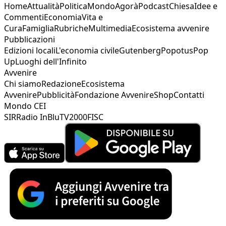
Home
Attualità
Politica
Mondo
Agorà
Podcast
Chiesa
Idee e
Commenti
Economia
Vita e
Cura
Famiglia
Rubriche
Multimedia
Ecosistema avvenire
Pubblicazioni
Edizioni locali
L'economia civile
Gutenberg
Popotus
Pop
Up
Luoghi dell'Infinito
Avvenire
Chi siamo
Redazione
Ecosistema
Avvenire
Pubblicità
Fondazione Avvenire
Shop
Contatti
Mondo CEI
SIR
Radio InBlu
TV2000
FISC