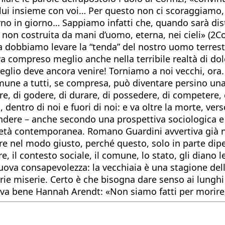
 lui insieme con voi… Per questo non ci scoraggiamo,
iorno in giorno… Sappiamo infatti che, quando sarà di
on costruita da mani d’uomo, eterna, nei cieli» (2Cor 
a dobbiamo levare la “tenda” del nostro uomo terrestre
compreso meglio anche nella terribile realtà di dolo
meglio deve ancora venire! Torniamo a noi vecchi, ora
comune a tutti, se compresa, può diventare persino un
re, di godere, di durare, di possedere, di competere, 
o, dentro di noi e fuori di noi: e va oltre la morte,
e – anche secondo una prospettiva sociologica e cult
ietà contemporanea. Romano Guardini avvertiva già ne
re nel modo giusto, perché questo, solo in parte dipend
e, il contesto sociale, il comune, lo stato, gli diano l
va consapevolezza: la vecchiaia è una stagione della 
rie miserie. Certo è che bisogna dare senso ai lunghi
eva bene Hannah Arendt: «Non siamo fatti per morire