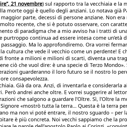
ire”, 21 novembre
) sul rapporto tra la vecchiaia e la
ella morte oggi è quello degli anziani. Lo notava già
n maggior parte, decessi di persone anziane. Non era m
molto recente, che si è potuto osservare, con caratte
ento di paradigma che a mio avviso ha i tratti di una 
che purtroppo continua ad essere intesa come un’età d
n passaggio. Ma lo approfondiremo. Ora vorrei fermar
lla cultura che vede il vecchio come un perdente! E c
di fronte a milioni e milioni di scarti, diventa una t
bene ciò che vuol dire: è una specie di Terzo Mondo»
nerazioni guarderanno il loro futuro se il nostro lo 
iore consapevolezza.
chiaia. Già da ora. Anzi, di inventarla e considerarla
i. Però andrei anche oltre. E vorrei suggerire al letto
razioni che salgono a guardare l’Oltre. Sì, l’Oltre l
 Signore «mostrò tutta la terra… Questa è la terra pe
tano ma non vi poté entrare, il nostro sguardo – per l
 abitare è più concreta. Noi vecchi sappiamo che la pr
chiare le parole dell’apostolo Paolo ai Corinzi, «convin