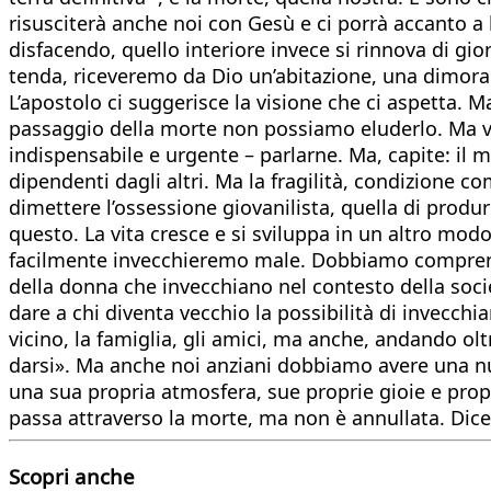
risusciterà anche noi con Gesù e ci porrà accanto a
disfacendo, quello interiore invece si rinnova di g
tenda, riceveremo da Dio un’abitazione, una dimora n
L’apostolo ci suggerisce la visione che ci aspetta. M
passaggio della morte non possiamo eluderlo. Ma va 
indispensabile e urgente – parlarne. Ma, capite: il 
dipendenti dagli altri. Ma la fragilità, condizione 
dimettere l’ossessione giovanilista, quella di produr
questo. La vita cresce e si sviluppa in un altro mod
facilmente invecchieremo male. Dobbiamo comprender
della donna che invecchiano nel contesto della soc
dare a chi diventa vecchio la possibilità di invecchia
vicino, la famiglia, gli amici, ma anche, andando oltr
darsi». Ma anche noi anziani dobbiamo avere una nuo
una sua propria atmosfera, sue proprie gioie e prop
passa attraverso la morte, ma non è annullata. Dic
Scopri anche