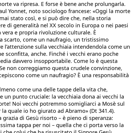
 morte va ripresa. E forse è bene anche prolungarla.
 Paul Yonnet, noto sociologo francese: «Oggi la morte
ai stato così, e si può dire che, nella storia
re di generalità nel XX secolo in Europa o nei paesi
vera e propria rivoluzione culturale. È
a scarto, come un naufragio, un tristissimo
e l’attenzione sulla vecchiaia intendendola come un
he sconfitta, anche. Finché i vecchi erano poche
ragedia davvero insopportabile. Come lo è questa
. Se non correggiamo questa crudele convinzione,
percepiscono come un naufragio? È una responsabilità
 almeno come una delle tappe della vita che,
re un punto cruciale: la vecchiaia dona ai vecchi la
a morte! Noi vecchi potremmo somigliarci a Mosè sul
r la quale io ho giurato ad Abramo» (Dt 341.4).
a grazia di Gesù risorto – è pieno di speranza:
ossima tappa per noi – quella che ci porta verso la
ti che colui che ha risuscitato il Signore Gesù,