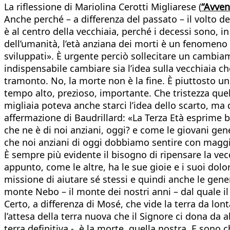
La riflessione di Mariolina Cerotti Migliarese (
“Avven
Anche perché – a differenza del passato – il volto d
è al centro della vecchiaia, perché i decessi sono, i
dell’umanità, l’età anziana dei morti è un fenomeno 
sviluppati». È urgente perciò sollecitare un cambiam
indispensabile cambiare sia l’idea sulla vecchiaia 
tramonto. No, la morte non è la fine. È piuttosto u
tempo alto, prezioso, importante. Che tristezza que
migliaia poteva anche starci l’idea dello scarto, ma 
affermazione di Baudrillard: «La Terza Età esprime 
che ne è di noi anziani, oggi? e come le giovani ge
che noi anziani di oggi dobbiamo sentire con magg
È sempre più evidente il bisogno di ripensare la vec
appunto, come le altre, ha le sue gioie e i suoi dolor
missione di aiutare sé stessi e quindi anche le gene
monte Nebo – il monte dei nostri anni – dal quale il
Certo, a differenza di Mosé, che vide la terra da lon
l’attesa della terra nuova che il Signore ci dona da
terra definitiva -, è la morte, quella nostra. E sono 