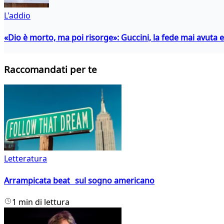
L'addio
«Dio è morto, ma poi risorge»: Guccini, la fede mai avuta 
Raccomandati per te
Letteratura
Arrampicata beat sul sogno americano
1 min di lettura