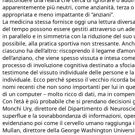
apparentemente più neutri, come anzianità, terza o q
appropriata e meno impattante di “anziani”.
La medicina stessa fornisce oggi una lettura diversa d
del tempo possono essere gestiti attraverso un adeg
in parallelo e in simmetria con la riduzione del suo 
possibile, alla pratica sportiva non stressante. Anc
ciascuno ha dell’altro: riscoprendo il legame d’amore
dell’anziano, che viene spesso vissuta e intesa come
processo di involuzione cognitiva destinato a sfoci
testimone del vissuto individuale delle persone e l
individuale. Ecco perché spesso il vecchio ricorda be
nomi recenti che non sono importanti per lui in que
di un computer – molto ricco di dati, ma in compenso
Con l’età è più probabile che si prendano decisioni g
Monchi Ury, direttore del Dipartimento di Neuroscien
superflue e la sovrabbondanza di informazioni, opera
evidenziano poi come il cervello umano raggiunga il 
Mullan, direttore della George Washington University