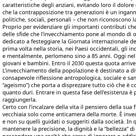
caratteristiche degli anziani, evitando loro il dolo
che la contrapposizione tra generazioni è un inganno
politiche, sociali, personali – che non riconoscono l
Proprio per evidenziare gli importanti contributi c
delle sfide che l’invecchiamento pone al mondo di og
dedicato a festeggiare la Giornata internazionale d
prima volta nella storia, nei Paesi occidentali, gli 
e mentalmente, perlomeno sino a 85 anni. Oggi nel 
giovani e bambini. Entro il 2030 questa quota arrive
L’invecchiamento della popolazione è destinato a div
consapevole riflessione antropologica, sociale e sa
“ageismo”) che porta a disprezzare tutto ciò che è c
quanto duri. Entrare in questa fase dell’esistenza è 
raggiungerla.
Certo con l’incalzare della vita il pensiero della su
vecchiaia solo come anticamera della morte. È invece
e non su quelli guidati o suggeriti dalla società. In
mantenere la precisione, la dignità e la “bellezza” d
nascondere una realtà che cerca di ignorare o addir