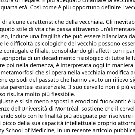
uarta età. Così come è più opportuno definire i vecch
i alcune caratteristiche della vecchiaia. Gli inevitab
uato stile di vita che passa attraverso un’alimentazi
uso, induce una fragilità che può essere bilanciata da
he le difficoltà psicologiche del vecchio possono ess
 coniugale e filiale, consolidando gli affetti con i p
 apriporta di un decadimento fisiologico di tutte le f
are poi nella demenza, è interpretata oggi in maniera
a metamorfosi che si opera nella vecchiaia modifica a
ne episodi del passato che hanno avuto un rilievo sign
sta parentesi esistenziale. Il suo cervello non è pi
 risulta molto più flessibile.
iuste e si sia meno esposti a emozioni fuorvianti: è l
ze dell’Università di Montréal, sostiene che il cervel
ndo solo con le finalità più adeguate per risolvere i
picco della sua capacità intellettuale proprio attorn
 School of Medicine, in un recente articolo pubblicat