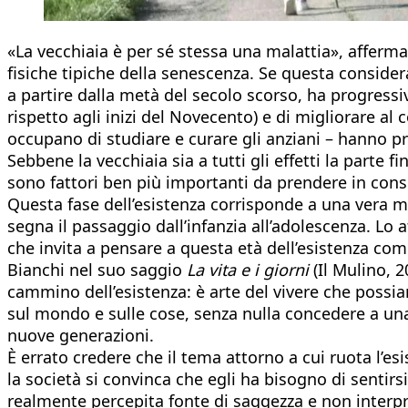
«La vecchiaia è per sé stessa una malattia», affermava
fisiche tipiche della senescenza. Se questa consider
a partire dalla metà del secolo scorso, ha progressi
rispetto agli inizi del Novecento) e di migliorare al 
occupano di studiare e curare gli anziani – hanno prop
Sebbene la vecchiaia sia a tutti gli effetti la parte fi
sono fattori ben più importanti da prendere in consi
Questa fase dell’esistenza corrisponde a una vera 
segna il passaggio dall’infanzia all’adolescenza. Lo
che invita a pensare a questa età dell’esistenza co
Bianchi nel suo saggio
La vita e i giorni
(Il Mulino, 2
cammino dell’esistenza: è arte del vivere che possia
sul mondo e sulle cose, senza nulla concedere a una
nuove generazioni.
È errato credere che il tema attorno a cui ruota l’e
la società si convinca che egli ha bisogno di sentir
realmente percepita fonte di saggezza e non interpre