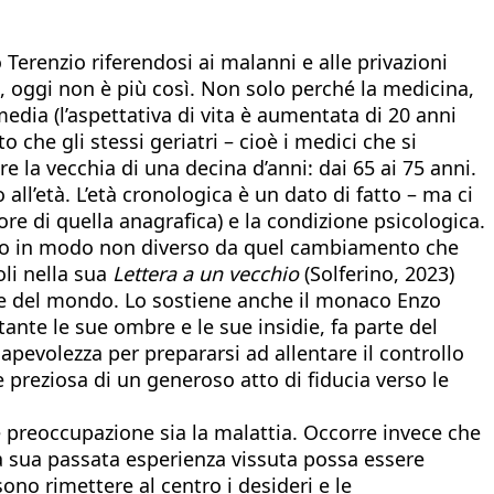
 Terenzio riferendosi ai malanni e alle privazioni
i, oggi non è più così. Non solo perché la medicina,
edia (l’aspettativa di vita è aumentata di 20 anni
o che gli stessi geriatri – cioè i medici che si
re la vecchia di una decina d’anni: dai 65 ai 75 anni.
o all’età. L’età cronologica è un dato di fatto – ma ci
re di quella anagrafica) e la condizione psicologica.
cato in modo non diverso da quel cambiamento che
oli nella sua
Lettera a un vecchio
(Solferino, 2023)
one del mondo. Lo sostiene anche il monaco Enzo
tante le sue ombre e le sue insidie, fa parte del
apevolezza per prepararsi ad allentare il controllo
preziosa di un generoso atto di fiducia verso le
re preoccupazione sia la malattia. Occorre invece che
 la sua passata esperienza vissuta possa essere
ono rimettere al centro i desideri e le