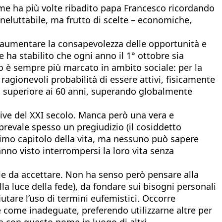
 come ha più volte ribadito papa Francesco ricordando
ineluttabile, ma frutto di scelte – economiche,
r aumentare la consapevolezza delle opportunità e
 ha stabilito che ogni anno il 1° ottobre sia
to è sempre più marcato in ambito sociale: per la
ragionevoli probabilità di essere attivi, fisicamente
o superiore ai 60 anni, superando globalmente
tive del XXI secolo. Manca però una vera e
revale spesso un pregiudizio (il cosiddetto
ltimo capitolo della vita, ma nessuno può sapere
anno visto interrompersi la loro vita senza
cile da accettare. Non ha senso però pensare alla
la luce della fede), da fondare sui bisogni personali
iutare l’uso di termini eufemistici. Occorre
re come inadeguate, preferendo utilizzarne altre per
a con questo nome in luogo di altri