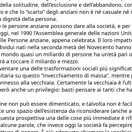
re della solitudine, dell’esclusione e dell’abbandono,
 e che lo “scarto” degli anziani non è né casuale né 
a dignità della persona.
he le persone anziane possono dare alla società, e pe
gi, nel 1990 l’Assemblea generale delle nazioni Unite
elle Persone anziane, appena celebrata. Il loro impat
individui nati nella seconda metà del Novecento hanno 
mondo quasi un miliardo di persone ha un’età pari 
rà a toccare il miliardo e mezzo.
entare una delle trasformazioni sociali più significa
nitaria su questo “invecchiamento di massa”, mentre p
onnesso alla vecchiaia. Certamente la vecchiaia è l’u
però anche un privilegio: basti pensare ai tanti che h
a fine non può essere dimenticato, e talvolta non è fa
 uno spazio dell’esistenza da riconsiderare (anche al
 questa prospettiva una delle cose più immediate è rif
i alcune parole, che invece oggi la società fa percepi
ittura di negare. È più adeguato chiamare la vecchiai