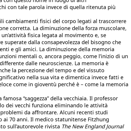
i con tale parola invece di quella ritenuta più
ili cambiamenti fisici del corpo legati al trascorrere
one corretta. La diminuzione della forza muscolare,
 un’attività fisica legata al movimento e, se
ere superate dalla consapevolezza del bisogno che
arenti e gli amici. La diminuzione della memoria
unzioni mentali o, ancora peggio, come l’inizio di un
 differente dalle neuroscienze. La memoria è
nche la percezione del tempo e del vissuto
ificativo nella sua vita e dimentica invece fatti e
ù veloce come in gioventù perché è – come la memoria
a famosa “saggezza” della vecchiaia. Il professor
lo dei vecchi funziona eliminando le attività
 problemi da affrontare. Alcuni recenti studi
o ai 70 anni. Il medico statunitense Fitzhung
o sull’autorevole rivista
The New England Journal