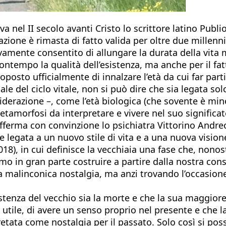
 nel II secolo avanti Cristo lo scrittore latino Publio
azione è rimasta di fatto valida per oltre due millenn
vamente consentito di allungare la durata della vita m
contempo la qualità dell’esistenza, ma anche per il fatt
osto ufficialmente di innalzare l’età da cui far parti
nale del ciclo vitale, non si può dire che sia legata sol
derazione –, come l’età biologica (che sovente è mino
metamorfosi da interpretare e vivere nel suo signifi
 afferma con convinzione lo psichiatra Vittorino Andre
me legata a un nuovo stile di vita e a una nuova visi
018), in cui definisce la vecchiaia una fase che, nonos
mo in gran parte costruire a partire dalla nostra cons
 malinconica nostalgia, ma anzi trovando l’occasione 
sistenza del vecchio sia la morte e che la sua maggio
si utile, di avere un senso proprio nel presente e che
tata come nostalgia per il passato. Solo così si poss