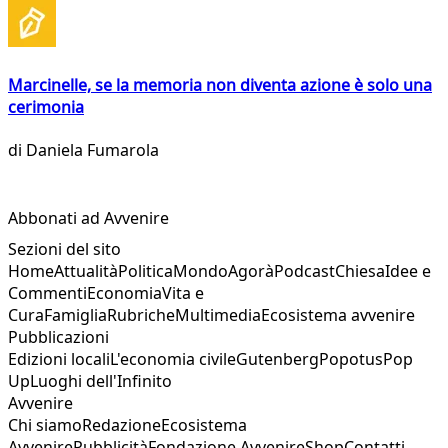
Marcinelle, se la memoria non diventa azione è solo una
cerimonia
di
Daniela Fumarola
Abbonati ad Avvenire
Sezioni del sito
Home
Attualità
Politica
Mondo
Agorà
Podcast
Chiesa
Idee e
Commenti
Economia
Vita e
Cura
Famiglia
Rubriche
Multimedia
Ecosistema avvenire
Pubblicazioni
Edizioni locali
L'economia civile
Gutenberg
Popotus
Pop
Up
Luoghi dell'Infinito
Avvenire
Chi siamo
Redazione
Ecosistema
Avvenire
Pubblicità
Fondazione Avvenire
Shop
Contatti