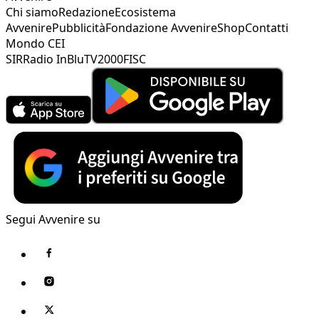
Chi siamo
Redazione
Ecosistema
Avvenire
Pubblicità
Fondazione Avvenire
Shop
Contatti
Mondo CEI
SIR
Radio InBlu
TV2000
FISC
Segui Avvenire su