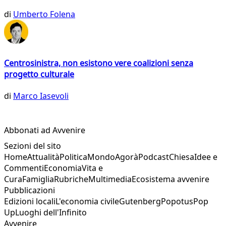
di
Umberto Folena
Centrosinistra, non esistono vere coalizioni senza
progetto culturale
di
Marco Iasevoli
Abbonati ad Avvenire
Sezioni del sito
Home
Attualità
Politica
Mondo
Agorà
Podcast
Chiesa
Idee e
Commenti
Economia
Vita e
Cura
Famiglia
Rubriche
Multimedia
Ecosistema avvenire
Pubblicazioni
Edizioni locali
L'economia civile
Gutenberg
Popotus
Pop
Up
Luoghi dell'Infinito
Avvenire