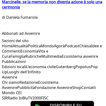
Marcinelle, se la memoria non diventa azione è solo una
cerimonia
di
Daniela Fumarola
Abbonati ad Avvenire
Sezioni del sito
Home
Attualità
Politica
Mondo
Agorà
Podcast
Chiesa
Idee e
Commenti
Economia
Vita e
Cura
Famiglia
Rubriche
Multimedia
Ecosistema avvenire
Pubblicazioni
Edizioni locali
L'economia civile
Gutenberg
Popotus
Pop
Up
Luoghi dell'Infinito
Avvenire
Chi siamo
Redazione
Ecosistema
Avvenire
Pubblicità
Fondazione Avvenire
Shop
Contatti
Mondo CEI
SIR
Radio InBlu
TV2000
FISC