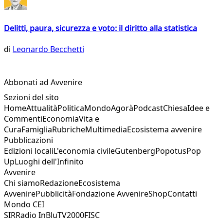
Delitti, paura, sicurezza e voto: il diritto alla statistica
di
Leonardo Becchetti
Abbonati ad Avvenire
Sezioni del sito
Home
Attualità
Politica
Mondo
Agorà
Podcast
Chiesa
Idee e
Commenti
Economia
Vita e
Cura
Famiglia
Rubriche
Multimedia
Ecosistema avvenire
Pubblicazioni
Edizioni locali
L'economia civile
Gutenberg
Popotus
Pop
Up
Luoghi dell'Infinito
Avvenire
Chi siamo
Redazione
Ecosistema
Avvenire
Pubblicità
Fondazione Avvenire
Shop
Contatti
Mondo CEI
SIR
Radio InBlu
TV2000
FISC