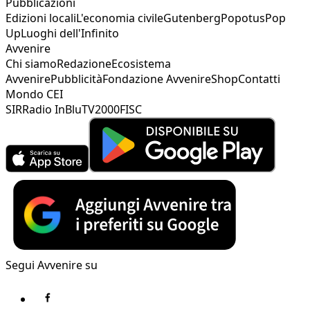
Pubblicazioni
Edizioni locali
L'economia civile
Gutenberg
Popotus
Pop
Up
Luoghi dell'Infinito
Avvenire
Chi siamo
Redazione
Ecosistema
Avvenire
Pubblicità
Fondazione Avvenire
Shop
Contatti
Mondo CEI
SIR
Radio InBlu
TV2000
FISC
Segui Avvenire su