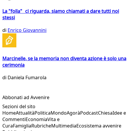
La "folla" ci riguarda, siamo chiamati a dare tutti noi
stessi
di
Enrico Giovannini
Marcinelle, se la memoria non diventa azione è solo una
cerimonia
di
Daniela Fumarola
Abbonati ad Avvenire
Sezioni del sito
Home
Attualità
Politica
Mondo
Agorà
Podcast
Chiesa
Idee e
Commenti
Economia
Vita e
Cura
Famiglia
Rubriche
Multimedia
Ecosistema avvenire