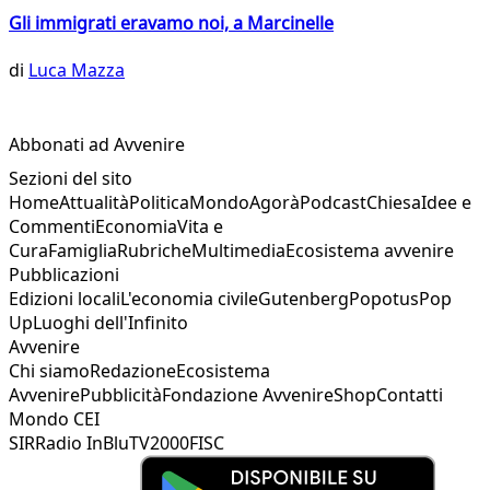
Gli immigrati eravamo noi, a Marcinelle
di
Luca Mazza
Abbonati ad Avvenire
Sezioni del sito
Home
Attualità
Politica
Mondo
Agorà
Podcast
Chiesa
Idee e
Commenti
Economia
Vita e
Cura
Famiglia
Rubriche
Multimedia
Ecosistema avvenire
Pubblicazioni
Edizioni locali
L'economia civile
Gutenberg
Popotus
Pop
Up
Luoghi dell'Infinito
Avvenire
Chi siamo
Redazione
Ecosistema
Avvenire
Pubblicità
Fondazione Avvenire
Shop
Contatti
Mondo CEI
SIR
Radio InBlu
TV2000
FISC