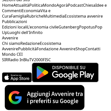
Home
Attualità
Politica
Mondo
Agorà
Podcast
Chiesa
Idee e
Commenti
Economia
Vita e
Cura
Famiglia
Rubriche
Multimedia
Ecosistema avvenire
Pubblicazioni
Edizioni locali
L'economia civile
Gutenberg
Popotus
Pop
Up
Luoghi dell'Infinito
Avvenire
Chi siamo
Redazione
Ecosistema
Avvenire
Pubblicità
Fondazione Avvenire
Shop
Contatti
Mondo CEI
SIR
Radio InBlu
TV2000
FISC