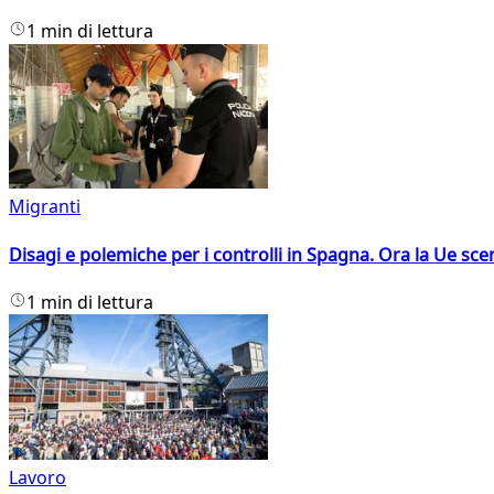
1 min di lettura
Migranti
Disagi e polemiche per i controlli in Spagna. Ora la Ue 
1 min di lettura
Lavoro