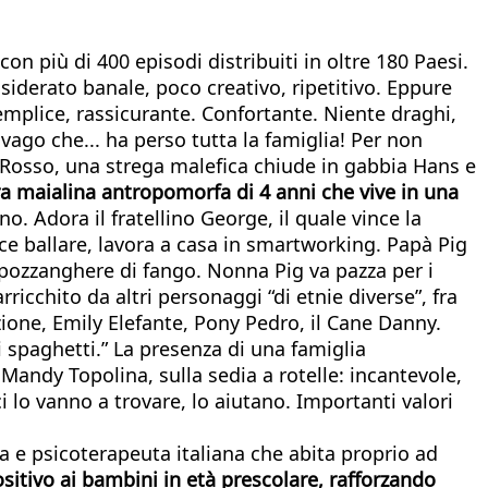
n più di 400 episodi distribuiti in oltre 180 Paesi.
nsiderato banale, poco creativo, ripetitivo. Eppure
semplice, rassicurante. Confortante. Niente draghi,
ago che... ha perso tutta la famiglia! Per non
to Rosso, una strega malefica chiude in gabbia Hans e
ra maialina antropomorfa di 4 anni che vive in una
o. Adora il fratellino George, il quale vince la
ce ballare, lavora a casa in smartworking. Papà Pig
e pozzanghere di fango. Nonna Pig va pazza per i
icchito da altri personaggi “di etnie diverse”, fra
ione, Emily Elefante, Pony Pedro, il Cane Danny.
i spaghetti.” La presenza di una famiglia
Mandy Topolina, sulla sedia a rotelle: incantevole,
lo vanno a trovare, lo aiutano. Importanti valori
ga e psicoterapeuta italiana che abita proprio ad
itivo ai bambini in età prescolare, rafforzando