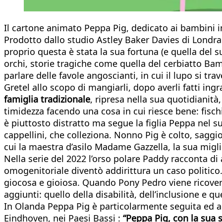
Il cartone animato Peppa Pig, dedicato ai bambini in
Prodotto dallo studio Astley Baker Davies di Londra ne
proprio questa è stata la sua fortuna (e quella del s
orchi, storie tragiche come quella del cerbiatto Ba
parlare delle favole angoscianti, in cui il lupo si 
Gretel allo scopo di mangiarli, dopo averli fatti ing
famiglia tradizionale
, ripresa nella sua quotidianità
timidezza facendo una cosa in cui riesce bene: fisch
è piuttosto distratto ma segue la figlia Peppa nel s
cappellini, che colleziona. Nonno Pig è colto, saggio
cui la maestra d’asilo Madame Gazzella, la sua migli
Nella serie del 2022 l’orso polare Paddy racconta di 
omogenitoriale diventò addirittura un caso politico
giocosa e gioiosa. Quando Pony Pedro viene ricovera
aggiunti: quello della disabilità, dell’inclusione e qu
In Olanda Peppa Pig è particolarmente seguita ed 
Eindhoven, nei Paesi Bassi :
“
Peppa Pig, con la sua 