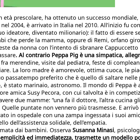
 età prescolare, ha ottenuto un successo mondiale, co
l 2004, è arrivato in Italia nel 2010. All’inizio fu co
uo ideatore, diventato milionario): il fatto di essere 
mbi che perde la mamma, oppure di Remi, orfano girov
traveste da nonna con l’intento di sbranare Cappuccet
rassare
. Al contrario Peppa Pig è una simpatica, alleg
, fra merendine, visite dal pediatra, feste di compleann
iare. La loro madre è amorevole, ottima cuoca, le pia
uo passatempo preferito che è quello di saltare nell
, è stato marinaio, astronomo. Il mondo di Peppa è arr
ore amica Susy Pecora, con cui talvolta è in competiz
avere due mamme: “una fa il dottore, l’altra cucina gl
. Quelle puntate non vennero più trasmesse. E arrivò 
to in ospedale con una zampa ingessata i suoi amici 
ello dell’assistenza solidale, dell’empatia.
amata dai bambini. Osserva
Susanna Minasi
, psicolo
semplicità ed immediatezza, trasmette un modello pos