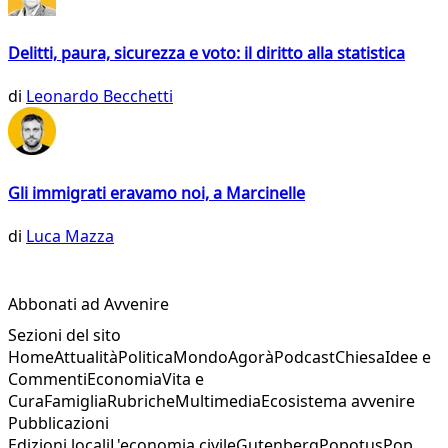
Delitti, paura, sicurezza e voto: il diritto alla statistica
di
Leonardo Becchetti
Gli immigrati eravamo noi, a Marcinelle
di
Luca Mazza
Abbonati ad Avvenire
Sezioni del sito
Home
Attualità
Politica
Mondo
Agorà
Podcast
Chiesa
Idee e
Commenti
Economia
Vita e
Cura
Famiglia
Rubriche
Multimedia
Ecosistema avvenire
Pubblicazioni
Edizioni locali
L'economia civile
Gutenberg
Popotus
Pop