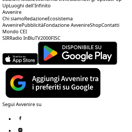
Up
Luoghi dell'Infinito
Avvenire
Chi siamo
Redazione
Ecosistema
Avvenire
Pubblicità
Fondazione Avvenire
Shop
Contatti
Mondo CEI
SIR
Radio InBlu
TV2000
FISC
Segui Avvenire su