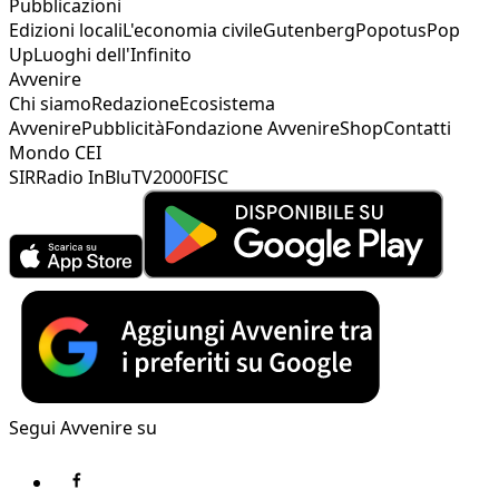
Pubblicazioni
Edizioni locali
L'economia civile
Gutenberg
Popotus
Pop
Up
Luoghi dell'Infinito
Avvenire
Chi siamo
Redazione
Ecosistema
Avvenire
Pubblicità
Fondazione Avvenire
Shop
Contatti
Mondo CEI
SIR
Radio InBlu
TV2000
FISC
Segui Avvenire su