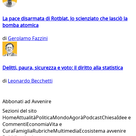
La pace disarmata di Rotblat, lo scienziato che lasciò la
bomba atomica
di
Gerolamo Fazzini
Delitti, paura, sicurezza e voto: il diritto alla statistica
di
Leonardo Becchetti
Abbonati ad Avvenire
Sezioni del sito
Home
Attualità
Politica
Mondo
Agorà
Podcast
Chiesa
Idee e
Commenti
Economia
Vita e
Cura
Famiglia
Rubriche
Multimedia
Ecosistema avvenire