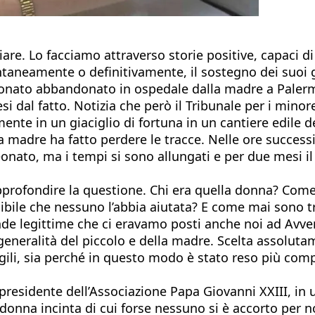
are. Lo facciamo attraverso storie positive, capaci d
aneamente o definitivamente, il sostegno dei suoi g
neonato abbandonato in ospedale dalla madre a Paler
esi dal fatto. Notizia che però il Tribunale per i min
ente in un giaciglio di fortuna in un cantiere edile 
a madre ha fatto perdere le tracce. Nelle ore success
neonato, ma i tempi si sono allungati e per due mesi i
rofondire la questione. Chi era quella donna? Come m
ibile che nessuno l’abbia aiutata? E come mai sono t
e legittime che ci eravamo posti anche noi ad Avven
eneralità del piccolo e della madre. Scelta assolutame
agili, sia perché in questo modo è stato reso più comp
esidente dell’Associazione Papa Giovanni XXIII, in una
a donna incinta di cui forse nessuno si è accorto per n