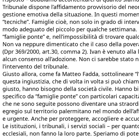
Tribunale dispone l’affidamento provvisorio del neon
gestione emotiva della situazione. In questi momen
“tecniche”. Famiglie cioè, non solo in grado di int
modo adeguato del piccolo per qualche settimana. P
“famiglie ponte” e, nell’impossibilità di trovare qu
Non va neppure dimenticato che il caso della povera
(Dpr 369/2000, art.30, comma 2). Ivan è venuto alla l
alcun consenso all’adozione. Non ci sarebbe stato n
l’intervento del tribunale.
Giusto allora, come fa Matteo Fadda, sottolineare “l
questa ingiustizia, che di volta in volta si può chia
giusto, hanno bisogno della società civile. Hanno b
specifico da “famiglie ponte” con particolari capaci
che ne sono seguite possono diventare una straordin
egregio sul territorio palermitano nel mondo dell’a
e urgente. Anche per proteggere, accogliere e accudir
Le istituzioni, i tribunali, i servizi sociali – per qu
ecclesiali, non fanno la loro parte. Speriamo di po