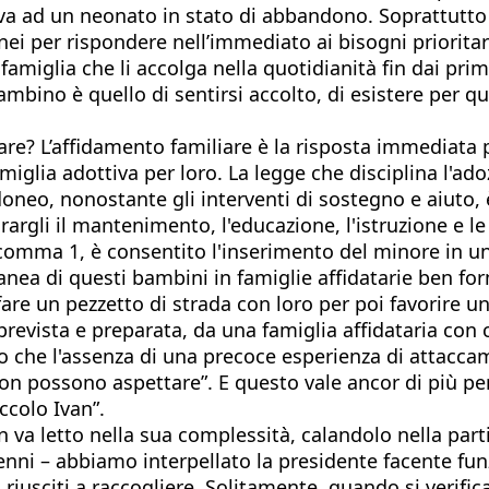
iva ad un neonato in stato di abbandono. Soprattutto l
ei per rispondere nell’immediato ai bisogni priorita
amiglia che li accolga nella quotidianità fin dai primi 
bino è quello di sentirsi accolto, di esistere per qua
are? L’affidamento familiare è la risposta immediata 
amiglia adottiva per loro. La legge che disciplina l'ad
eo, nonostante gli interventi di sostegno e aiuto, è 
rgli il mantenimento, l'educazione, l'istruzione e le 
l comma 1, è consentito l'inserimento del minore in un
ea di questi bambini in famiglie affidatarie ben form
 fare un pezzetto di strada con loro per poi favorire 
prevista e preparata, da una famiglia affidataria con 
 che l'assenza di una precoce esperienza di attacca
on possono aspettare”. E questo vale ancor di più pe
ccolo Ivan”.
n va letto nella sua complessità, calandolo nella par
norenni – abbiamo interpellato la presidente facente f
iusciti a raccogliere. Solitamente, quando si verific