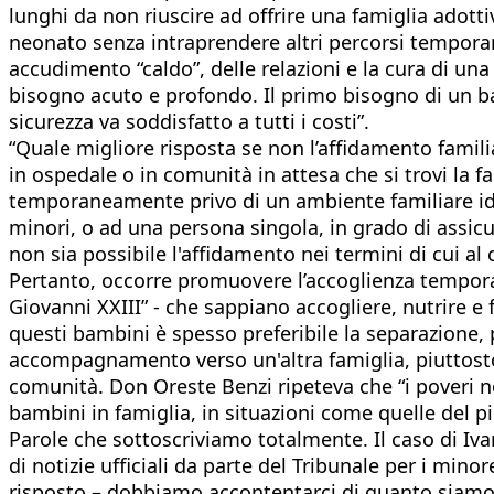
lunghi da non riuscire ad offrire una famiglia adott
neonato senza intraprendere altri percorsi temporan
accudimento “caldo”, delle relazioni e la cura di una f
bisogno acuto e profondo. Il primo bisogno di un bam
sicurezza va soddisfatto a tutti i costi”.
“Quale migliore risposta se non l’affidamento famili
in ospedale o in comunità in attesa che si trovi la f
temporaneamente privo di un ambiente familiare idon
minori, o ad una persona singola, in grado di assicura
non sia possibile l'affidamento nei termini di cui a
Pertanto, occorre promuovere l’accoglienza temporan
Giovanni XXIII” - che sappiano accogliere, nutrire e
questi bambini è spesso preferibile la separazione, 
accompagnamento verso un'altra famiglia, piuttosto
comunità. Don Oreste Benzi ripeteva che “i poveri n
bambini in famiglia, in situazioni come quelle del pi
Parole che sottoscriviamo totalmente. Il caso di Iva
di notizie ufficiali da parte del Tribunale per i mi
risposto – dobbiamo accontentarci di quanto siamo r