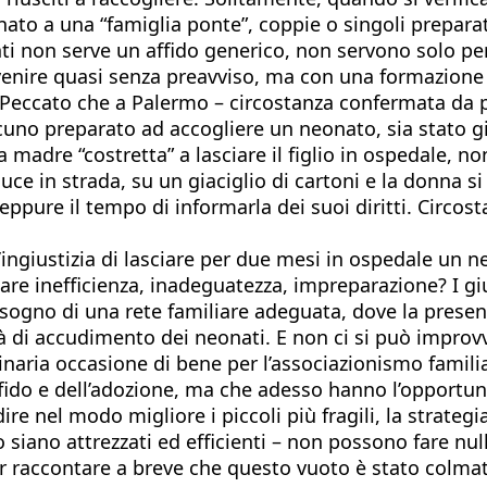
ato a una “famiglia ponte”, coppie o singoli preparat
ti non serve un affido generico, non servono solo p
ervenire quasi senza preavviso, ma con una formazione
eccato che a Palermo – circostanza confermata da più
alcuno preparato ad accogliere un neonato, sia stato g
 madre “costretta” a lasciare il figlio in ospedale, 
uce in strada, su un giaciglio di cartoni e la donna s
eppure il tempo di informarla dei suoi diritti. Circ
’ingiustizia di lasciare per due mesi in ospedale un 
mare inefficienza, inadeguatezza, impreparazione? I gi
isogno di una rete familiare adeguata, dove la presen
tà di accudimento dei neonati. E non ci si può improvv
aria occasione di bene per l’associazionismo famili
ffido e dell’adozione, ma che adesso hanno l’opportun
e nel modo migliore i piccoli più fragili, la strategi
anto siano attrezzati ed efficienti – non possono fare nu
ter raccontare a breve che questo vuoto è stato colma