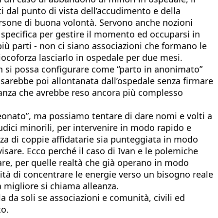
i dal punto di vista dell’accudimento e della
ersone di buona volontà. Servono anche nozioni
 specifica per gestire il momento ed occuparsi in
 parti - non ci siano associazioni che formano le
iocoforza lasciarlo in ospedale per due mesi.
non si possa configurare come “parto in anonimato”
i sarebbe poi allontanata dall’ospedale senza firmare
ostanza che avrebbe reso ancora più complesso
neonato”, ma possiamo tentare di dare nomi e volti a
udici minorili, per intervenire in modo rapido e
za di coppie affidatarie sia punteggiata in modo
isare. Ecco perché il caso di Ivan e le polemiche
are, per quelle realtà che già operano in modo
ità di concentrare le energie verso un bisogno reale
a migliore si chiama alleanza.
lla da soli se associazioni e comunità, civili ed
to.