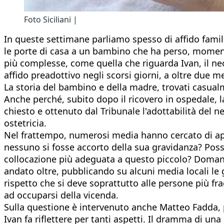
Foto Siciliani |
In queste settimane parliamo spesso di affido famili
le porte di casa a un bambino che ha perso, moment
più complesse, come quella che riguarda Ivan, il 
affido preadottivo negli scorsi giorni, a oltre due m
La storia del bambino e della madre, trovati casualm
Anche perché, subito dopo il ricovero in ospedale, l
chiesto e ottenuto dal Tribunale l'adottabilità del 
ostetricia.
Nel frattempo, numerosi media hanno cercato di app
nessuno si fosse accorto della sua gravidanza? Poss
collocazione più adeguata a questo piccolo? Domand
andato oltre, pubblicando su alcuni media locali le g
rispetto che si deve soprattutto alle persone più fr
ad occuparsi della vicenda.
Sulla questione è intervenuto anche Matteo Fadda, pr
Ivan fa riflettere per tanti aspetti. Il dramma di un