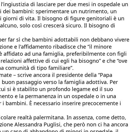
’ingiustizia di lasciare per due mesi in ospedale un
ri dei bambini: sperimentare un nutrimento, un
giorni di vita. Il bisogno di figure genitoriali è un
lcuno, solo così crescerà sicuro. Il bisogno di
per far sì che bambini adottabili non debbano vivere
ozione e l'affidamento ribadisce che “il minore
affidato ad una famiglia, preferibilmente con figli
relazioni affettive di cui egli ha bisogno” e che “ove
a comunità di tipo familiare”.
ate – scrive ancora il presidente della “Papa
un buon passaggio verso la famiglia adottiva. Per
cui si è stabilito un profondo legame ed il suo
mento e la permanenza in un ospedale o in una
r i bambini. È necessario inserire precocemente i
ticolare realtà palermitana. In assenza, come detto,
unzione Alessandra Puglisi, che però non ci ha ancora
a un caso di abbandono di minori in ospedale, il