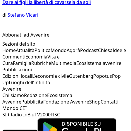
Dare ai figli la libertà di cavarsela da soli
di
Stefano Vicari
Abbonati ad Avvenire
Sezioni del sito
Home
Attualità
Politica
Mondo
Agorà
Podcast
Chiesa
Idee e
Commenti
Economia
Vita e
Cura
Famiglia
Rubriche
Multimedia
Ecosistema avvenire
Pubblicazioni
Edizioni locali
L'economia civile
Gutenberg
Popotus
Pop
Up
Luoghi dell'Infinito
Avvenire
Chi siamo
Redazione
Ecosistema
Avvenire
Pubblicità
Fondazione Avvenire
Shop
Contatti
Mondo CEI
SIR
Radio InBlu
TV2000
FISC