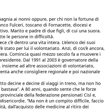
pagnia ai nonni oppure, per chi non la fortuna di
anco Fulceri, toscano di Fornacette, diocesi e
tivo. Marito e padre di due figli, di cui una suora.
e le persone in difficoltà.
ce c’è dentro una vita intera. L’elenco dei suoi
stato per lui il volontariato. Anzi, di cos’è ancora,
edera. Comincia quasi mezzo secolo fa a muovere i
 presidente. Dal 1991 al 2003 è governatore della
 insieme ad altre associazioni di volontariato,
Diventa anche consigliere regionale e poi nazionale
tto decine e decine di viaggi in treno, ma non ho
 bastava”. A 80 anni, quando sente che le forze
 provinciale della federazione pensionati Cisl e,
isericordie. “Ma non è un compito difficile, faccio
à, dall’acquisto delle medicine al ritiro dei