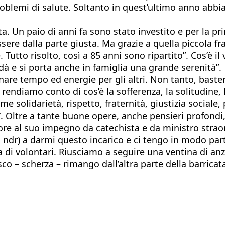
oblemi di salute. Soltanto in quest’ultimo anno abbi
a. Un paio di anni fa sono stato investito e per la p
re dalla parte giusta. Ma grazie a quella piccola f
utto risolto, così a 85 anni sono ripartito”. Cos’è il 
si dà e si porta anche in famiglia una grande serenità”.
nare tempo ed energie per gli altri. Non tanto, baste
endiamo conto di cos’è la sofferenza, la solitudine, l
solidarietà, rispetto, fraternità, giustizia sociale, p
 Oltre a tante buone opere, anche pensieri profondi,
re al suo impegno da catechista e da ministro straordi
8, ndr) a darmi questo incarico e ci tengo in modo pa
di volontari. Riusciamo a seguire una ventina di anz
co – scherza – rimango dall’altra parte della barricata