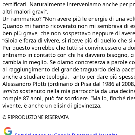
certificati. Naturalmente interveniamo anche per pr
altri malori gravi”.
Un rammarico? “Non avere più le energie di una volt
Quando mi hanno ricoverato non mi sembrava di esse
ben più grave, che non sospettavo neppure di avere. T
“Gioia e forza di vivere, si riceve più di quello che 
Per questo vorrebbe che tutti si convincessero a do
entriamo in contatto con chi ha davvero bisogno, ci r
cambia in meglio. Se diamo concretezza a parole come 
al raggiungimento del grande traguardo della pace”.
anche a studiare teologia. Tanto per dare più spesso
Alessandro Plotti (ordinario di Pisa dal 1986 al 200
amico
sostenuto nella mia parrocchia da una decina 
compie 87 anni, può far sorridere. “Ma io, finché ries
vivente, è anche un elisir di giovinezza.
© RIPRODUZIONE RISERVATA