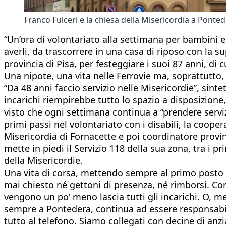
Franco Fulceri e la chiesa della Misericordia a Ponte
“Un’ora di volontariato alla settimana per bambini e
averli, da trascorrere in una casa di riposo con la s
provincia di Pisa, per festeggiare i suoi 87 anni, di 
Una nipote, una vita nelle Ferrovie ma, soprattutto, 
“Da 48 anni faccio servizio nelle Misericordie”, sint
incarichi riempirebbe tutto lo spazio a disposizione,
visto che ogni settimana continua a “prendere servi
primi passi nel volontariato con i disabili, la coop
Misericordia di Fornacette e poi coordinatore provin
mette in piedi il Servizio 118 della sua zona, tra i 
della Misericordie.
Una vita di corsa, mettendo sempre al primo posto l
mai chiesto né gettoni di presenza, né rimborsi. Co
vengono un po’ meno lascia tutti gli incarichi. O, me
sempre a Pontedera, continua ad essere responsabile
tutto al telefono. Siamo collegati con decine di anzia