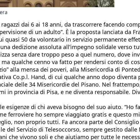
dera
 ragazzi dai 6 ai 18 anni, da trascorrere facendo com
upervisione di un adulto”. È la proposta lanciata da Fr
cui quasi 50 da volontario in servizio permanente effet
una dedizione assoluta all’impegno solidale verso tutt
etizza senza dare troppo peso a quel numero, dove inve
 ma qualche cenno va fatto per rendersi conto di cos’è 
zio” alla mensa dei poveri, alla Misericordia di Pont
erativa Co.p.l. Hand, di cui qualche anno dopo diventa
ciale delle 34 Misericordie del Pisano. Nel frattempo,
primi in provincia di Pisa, e ne diventa responsabile. 
e esigenze di chi aveva bisogno del suo aiuto. “Ho fa
me ferroviere ho sempre viaggiato gratis e questo mi
glio, non proprio tutti. Fa ancora parte del Consiglio
 del Servizio di Telesoccorso, sempre gestito dalle M
ni che vivono soli e che aiutiamo per tutte le necessit