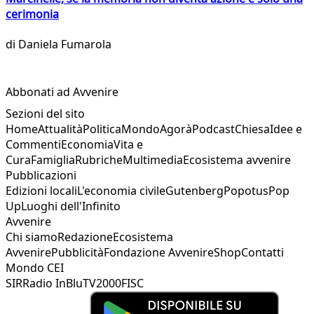
cerimonia
di
Daniela Fumarola
Abbonati ad Avvenire
Sezioni del sito
Home
Attualità
Politica
Mondo
Agorà
Podcast
Chiesa
Idee e
Commenti
Economia
Vita e
Cura
Famiglia
Rubriche
Multimedia
Ecosistema avvenire
Pubblicazioni
Edizioni locali
L'economia civile
Gutenberg
Popotus
Pop
Up
Luoghi dell'Infinito
Avvenire
Chi siamo
Redazione
Ecosistema
Avvenire
Pubblicità
Fondazione Avvenire
Shop
Contatti
Mondo CEI
SIR
Radio InBlu
TV2000
FISC