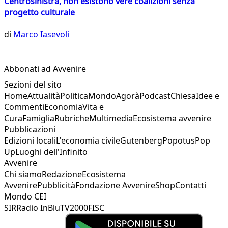
Centrosinistra, non esistono vere coalizioni senza
progetto culturale
di
Marco Iasevoli
Abbonati ad Avvenire
Sezioni del sito
Home
Attualità
Politica
Mondo
Agorà
Podcast
Chiesa
Idee e
Commenti
Economia
Vita e
Cura
Famiglia
Rubriche
Multimedia
Ecosistema avvenire
Pubblicazioni
Edizioni locali
L'economia civile
Gutenberg
Popotus
Pop
Up
Luoghi dell'Infinito
Avvenire
Chi siamo
Redazione
Ecosistema
Avvenire
Pubblicità
Fondazione Avvenire
Shop
Contatti
Mondo CEI
SIR
Radio InBlu
TV2000
FISC