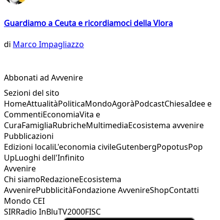
Guardiamo a Ceuta e ricordiamoci della Vlora
di
Marco Impagliazzo
Abbonati ad Avvenire
Sezioni del sito
Home
Attualità
Politica
Mondo
Agorà
Podcast
Chiesa
Idee e
Commenti
Economia
Vita e
Cura
Famiglia
Rubriche
Multimedia
Ecosistema avvenire
Pubblicazioni
Edizioni locali
L'economia civile
Gutenberg
Popotus
Pop
Up
Luoghi dell'Infinito
Avvenire
Chi siamo
Redazione
Ecosistema
Avvenire
Pubblicità
Fondazione Avvenire
Shop
Contatti
Mondo CEI
SIR
Radio InBlu
TV2000
FISC