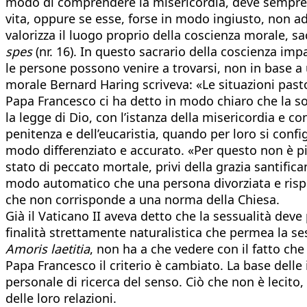
modo di comprendere la misericordia, deve sempre ch
vita, oppure se esse, forse in modo ingiusto, non a
valorizza il luogo proprio della coscienza morale, s
spes
(nr. 16). In questo sacrario della coscienza im
le persone possono venire a trovarsi, non in base a 
morale Bernard Haring scriveva: «Le situazioni pas
Papa Francesco ci ha detto in modo chiaro che la sol
la legge di Dio, con l’istanza della misericordia e co
penitenza e dell’eucaristia, quando per loro si conf
modo differenziato e accurato. «Per questo non è più
stato di peccato mortale, privi della grazia santif
modo automatico che una persona divorziata e rispos
che non corrisponde a una norma della Chiesa.
Già il Vaticano II aveva detto che la sessualità de
finalità strettamente naturalistica che permea la se
Amoris laetitia
, non ha a che vedere con il fatto che
Papa Francesco il criterio è cambiato. La base delle
personale di ricerca del senso. Ciò che non è lecito, h
delle loro relazioni.