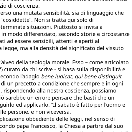
zio di coscienza.
erso una mutata sensibilità, sia di linguaggio che
 “cosiddette”. Non si tratta qui solo di
erminate situazioni. Piuttosto si invita a
oi in modo differenziato, secondo storie e circostanze
i ad essere sensibili, attenti e aperti al
 legge, ma alla densità del significato del vissuto
l’alveo della teologia morale. Esso – come articolato
 curato da chi scrive - si basa sulla disponibilità e
 secondo l’adagio
bene iudicat, qui bene distinguit
e di un precetto a condizione che sempre e in ogni
oi, rispondendo alla nostra coscienza, possiamo
ciò sarebbe un errore pensare che basti che un
irlo ed applicarlo. “Il sabato è fatto per l’uomo e
elle persone, e non viceversa.
licazione obbediente delle leggi, nel senso di
condo papa Francesco, la Chiesa a partire dal suo