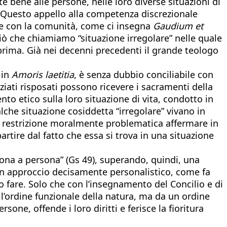
bene alle persone, nelle loro diverse situazioni di
. Questo appello alla competenza discrezionale
o e con la comunità, come ci insegna
Gaudium et
ciò che chiamiamo “situazione irregolare” nelle quale
 prima. Già nei decenni precedenti il grande teologo
 in
Amoris laetitia
, è senza dubbio conciliabile con
rziati risposati possono ricevere i sacramenti della
nto etico sulla loro situazione di vita, condotto in
lche situazione cosiddetta “irregolare” vivano in
na restrizione moralmente problematica affermare in
tire dal fatto che essa si trova in una situazione
ona a persona” (Gs 49), superando, quindi, una
n un approccio decisamente personalistico, come fa
to fare. Solo che con l’insegnamento del Concilio e di
ll’ordine funzionale della natura, ma da un ordine
sone, offende i loro diritti e ferisce la fioritura