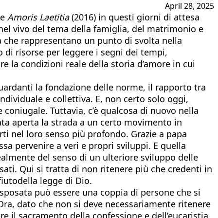
April 28, 2025
le
Amoris Laetitia
(2016) in questi giorni di attesa
nel vivo del tema della famiglia, del matrimonio e
 che rappresentano un punto di svolta nella
 di risorse per leggere i segni dei tempi,
e la condizioni reale della storia d’amore in cui
uardanti la fondazione delle norme, il rapporto tra
individuale e collettiva. E, non certo solo oggi,
 coniugale. Tuttavia, c’è qualcosa di nuovo nella
tata aperta la strada a un certo movimento in
rti nel loro senso più profondo. Grazie a papa
a pervenire a veri e propri sviluppi. E quella
lmente del senso di un ulteriore sviluppo delle
ati. Qui si tratta di non ritenere più che credenti in
iutodella legge di Dio.
risposata può essere una coppia di persone che si
. Ora, dato che non si deve necessariamente ritenere
e il sacramento della confessione e dell’eucaristia,