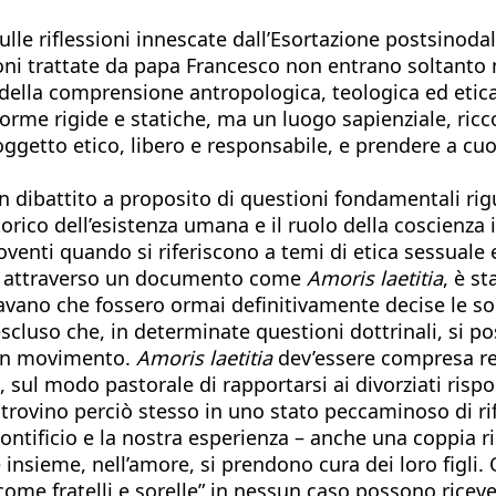
lle riflessioni innescate dall’Esortazione postsinoda
ioni trattate da papa Francesco non entrano soltanto 
ella comprensione antropologica, teologica ed etica
rme rigide e statiche, ma un luogo sapienziale, ricco
ggetto etico, libero e responsabile, e prendere a cuor
un dibattito a proposito di questioni fondamentali rig
storico dell’esistenza umana e il ruolo della coscienza 
venti quando si riferiscono a temi di etica sessuale e
ni, attraverso un documento come
Amoris laetitia
, è s
savano che fossero ormai definitivamente decise le so
uso che, in determinate questioni dottrinali, si poss
 in movimento.
Amoris laetitia
dev’essere compresa rea
 sul modo pastorale di rapportarsi ai divorziati rispos
trovino perciò stesso in uno stato peccaminoso di rif
ontificio e la nostra esperienza – anche una coppia 
 insieme, nell’amore, si prendono cura dei loro figli
ome fratelli e sorelle” in nessun caso possono ricever