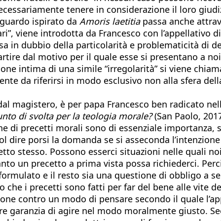
ecessariamente tenere in considerazione il loro giudi
sguardo ispirato da
Amoris laetitia
passa anche attrav
ari”, viene introdotta da Francesco con l’appellativo di
 in dubbio della particolarità e problematicità di det
partire dal motivo per il quale esse si presentano a n
ne intima di una simile “irregolarità” si viene chiamat
te da riferirsi in modo esclusivo non alla sfera della
 dal magistero, è per papa Francesco ben radicato nel
unto di svolta per la teologia morale?
(San Paolo, 2017)
one di precetti morali sono di essenziale importanza,
uol dire porsi la domanda se si asseconda l’intenzion
etto stesso. Possono esserci situazioni nelle quali n
anto un precetto a prima vista possa richiederci. Per
mulato e il resto sia una questione di obbligo a segu
o che i precetti sono fatti per far del bene alle vite d
one contro un modo di pensare secondo il quale l’app
mpre garanzia di agire nel modo moralmente giusto. Se