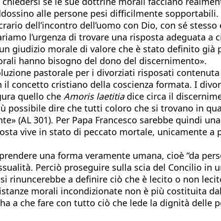
iedersi se le sue dottrine morali facciano realmente 
ddossino alle persone pesi difficilmente sopportabili
acrario dell’incontro dell’uomo con Dio, con sé stess
pariamo l’urgenza di trovare una risposta adeguata a 
un giudizio morale di valore che è stato definito già
torali hanno bisogno del dono del discernimento».
uzione pastorale per i divorziati risposati contenuta
n il concetto cristiano della coscienza formata. I divo
igura quello che
Amoris laetitia
dice circa il discernime
 possibile dire che tutti coloro che si trovano in qua
icante» (AL 301). Per Papa Francesco sarebbe quindi u
ta vive in stato di peccato mortale, unicamente a par
ve prendere una forma veramente umana, cioè “da pers
ssualità. Perciò proseguire sulla scia del Concilio i
 si rinuncerebbe a definire ciò che è lecito o non leci
 istanze morali incondizionate non è più costituita da
a a che fare con tutto ciò che lede la dignità delle per