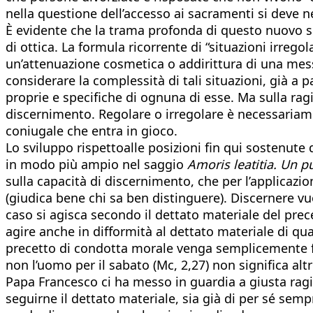
nella questione dell’accesso ai sacramenti si deve n
È evidente che la trama profonda di questo nuovo 
di ottica. La formula ricorrente di “situazioni irregol
un’attenuazione cosmetica o addirittura di una messa
considerare la complessità di tali situazioni, già a 
proprie e specifiche di ognuna di esse. Ma sulla ragio
discernimento. Regolare o irregolare è necessariamen
coniugale che entra in gioco.
Lo sviluppo rispettoalle posizioni fin qui sostenute
in modo più ampio nel saggio
Amoris leatitia. Un p
sulla capacità di discernimento, che per l’applicazi
(giudica bene chi sa ben distinguere). Discernere v
caso si agisca secondo il dettato materiale del prec
agire anche in difformità al dettato materiale di qu
precetto di condotta morale venga semplicemente for
non l’uomo per il sabato (Mc, 2,27) non significa altr
Papa Francesco ci ha messo in guardia a giusta ragi
seguirne il dettato materiale, sia già di per sé se