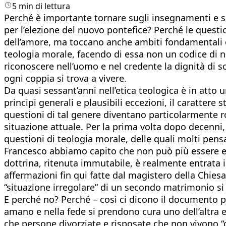
5 min di lettura
Perché è importante tornare sugli insegnamenti e su
per l’elezione del nuovo pontefice? Perché le quest
dell’amore, ma toccano anche ambiti fondamentali d
teologia morale, facendo di essa non un codice di no
riconoscere nell’uomo e nel credente la dignità di so
ogni coppia si trova a vivere.
Da quasi sessant’anni nell’etica teologica è in atto 
principi generali e plausibili eccezioni, il carattere 
questioni di tal genere diventano particolarmente ro
situazione attuale. Per la prima volta dopo decen
questioni di teologia morale, delle quali molti pen
Francesco abbiamo capito che non può più essere escl
dottrina, ritenuta immutabile, è realmente entrata
affermazioni fin qui fatte dal magistero della Chiesa,
“situazione irregolare” di un secondo matrimonio si 
E perché no? Perché – così ci dicono il documento p
amano e nella fede si prendono cura uno dell’altra e
che persone divorziate e risposate che non vivono “c