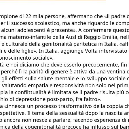
campione di 22 mila persone, affermano che «il padre 
o per il successo scolastico, ma anche riguardo le co
 alcuni adolescenti è presente». A confermare questo 
ma materno-infantile della Ausl di Reggio Emilia, nel
culturale della genitorialità paritetica in Italia, «aff
li e delle figlie». In Italia, aggiunge Volta intervist
conoscimento sociale».
ietà e noi diciamo che deve esserlo precocemente, fi
perché lì la parità di genere è attiva da una ventina 
 gli effetti sulla salute mentale e lo sviluppo sociale
, valutando empatia e responsività non solo nei primi
a la conflittualità è limitata se il padre risulta più c
hio di depressione post-parto, fra l’altro».
cita «innesca un processo trasformativo della coppia 
spettative. Il tema della sessualità dopo la nascita 
do ancora non riesce a parlare, facendo esperienza di 
namica della cogenitorialità precoce ha influsso sul 