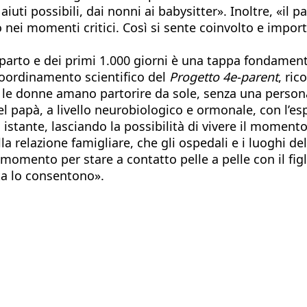
i aiuti possibili, dai nonni ai babysitter». Inoltre, «i
ei momenti critici. Così si sente coinvolto e importa
l parto e dei primi 1.000 giorni è una tappa fondament
 coordinamento scientifico del
Progetto 4e-parent
, ric
e le donne amano partorire da sole, senza una persona 
 del papà, a livello neurobiologico e ormonale, con l’e
 istante, lasciando la possibilità di vivere il momen
a relazione famigliare, che gli ospedali e i luoghi de
omento per stare a contatto pelle a pelle con il figlio
ita lo consentono».