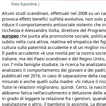
Foto Icponline |
Alcuni studi scandinavi, effettuati nel 2008 su un 
provoca effetti benefici sull’età evolutiva, non sol
riduce il comportamento antisociale violento che in
ricchezza è Alessandro Volta, direttore del Program
europeo
che punta alla promozione sociale, politica e 
subito nella cura attiva, reattiva ed empatica dei fig
cultura sulla paternità accudente e di un miglior ri
Il padre accudente «è una novità per la nostra soc
italiane, ma dei Paesi scandinavi e del Regno Unito, 
con 7 mila famiglie studiate, la ricerca ha analizzato
analizzato il comportamento dei giovani e dei padri
pubblicati nel 2016, in caso di separazione della coppi
misurati e anche quelli sulla madre: «Si riduce il risc
Tutte le relazioni migliorano, quindi. Certo, la nas
abbiamo fatica nell’accudimento e delusione delle a
in grado di leggere la relazione fra i genitori, quan
svalutazione o altro, il bambino lo assimila. La di