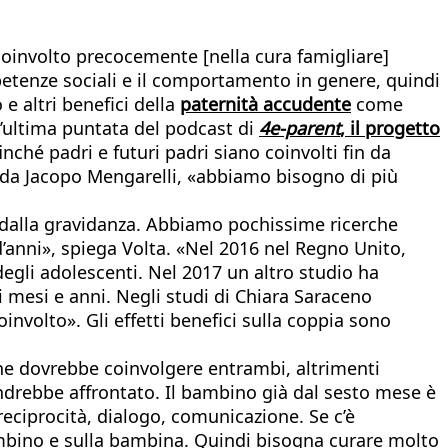
coinvolto precocemente [nella cura famigliare]
mpetenze sociali e il comportamento in genere, quindi
e altri benefici della
paternità accudente
come
l’ultima puntata del podcast di
4e-parent
, il progetto
inché padri e futuri padri siano coinvolti fin da
ato da Jacopo Mengarelli, «abbiamo bisogno di più
n dalla gravidanza. Abbiamo pochissime ricerche
d’anni», spiega Volta. «Nel 2016 nel Regno Unito,
 degli adolescenti. Nel 2017 un altro studio ha
 mesi e anni. Negli studi di Chiara Saraceno
oinvolto». Gli effetti benefici sulla coppia sono
che dovrebbe coinvolgere entrambi, altrimenti
andrebbe affrontato. Il bambino già dal sesto mese è
reciprocità, dialogo, comunicazione. Se c’è
bambino e sulla bambina. Quindi bisogna curare molto