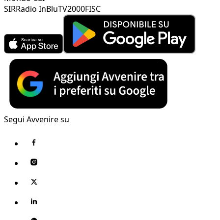
SIR
Radio InBlu
TV2000
FISC
Segui Avvenire su