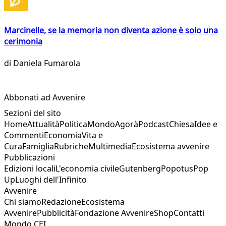
Marcinelle, se la memoria non diventa azione è solo una
cerimonia
di
Daniela Fumarola
Abbonati ad Avvenire
Sezioni del sito
Home
Attualità
Politica
Mondo
Agorà
Podcast
Chiesa
Idee e
Commenti
Economia
Vita e
Cura
Famiglia
Rubriche
Multimedia
Ecosistema avvenire
Pubblicazioni
Edizioni locali
L'economia civile
Gutenberg
Popotus
Pop
Up
Luoghi dell'Infinito
Avvenire
Chi siamo
Redazione
Ecosistema
Avvenire
Pubblicità
Fondazione Avvenire
Shop
Contatti
Mondo CEI