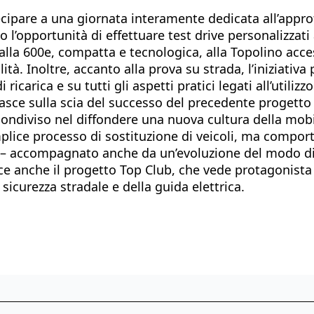
ecipare a una giornata interamente dedicata all’appr
anno l’opportunità di effettuare test drive personalizza
alla 600e, compatta e tecnologica, alla Topolino acces
tà. Inoltre, accanto alla prova su strada, l’iniziativ
ricarica e su tutti gli aspetti pratici legati all’utiliz
 nasce sulla scia del successo del precedente progett
ndiviso nel diffondere una nuova cultura della mobil
mplice processo di sostituzione di veicoli, ma compor
rvizi – accompagnato anche da un’evoluzione del modo d
ce anche il progetto Top Club, che vede protagonista F
 sicurezza stradale e della guida elettrica.