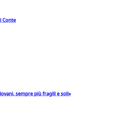
di Conte
ovani, sempre più fragili e soli»