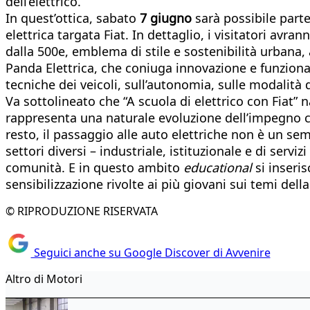
dell’elettrico.
In quest’ottica, sabato
7 giugno
sarà possibile part
elettrica targata Fiat. In dettaglio, i visitatori avr
dalla 500e, emblema di stile e sostenibilità urbana, 
Panda Elettrica, che coniuga innovazione e funzionali
tecniche dei veicoli, sull’autonomia, sulle modalità di 
Va sottolineato che “A scuola di elettrico con Fiat”
rappresenta una naturale evoluzione dell’impegno co
resto,
il passaggio alle auto elettriche non è un se
settori diversi – industriale, istituzionale e di se
comunità. E in questo ambito
educational
si inseris
sensibilizzazione rivolte ai più giovani sui temi della
© RIPRODUZIONE RISERVATA
Seguici anche su Google Discover di Avvenire
Altro di Motori