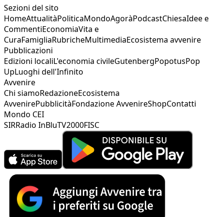
Sezioni del sito
Home
Attualità
Politica
Mondo
Agorà
Podcast
Chiesa
Idee e
Commenti
Economia
Vita e
Cura
Famiglia
Rubriche
Multimedia
Ecosistema avvenire
Pubblicazioni
Edizioni locali
L'economia civile
Gutenberg
Popotus
Pop
Up
Luoghi dell'Infinito
Avvenire
Chi siamo
Redazione
Ecosistema
Avvenire
Pubblicità
Fondazione Avvenire
Shop
Contatti
Mondo CEI
SIR
Radio InBlu
TV2000
FISC