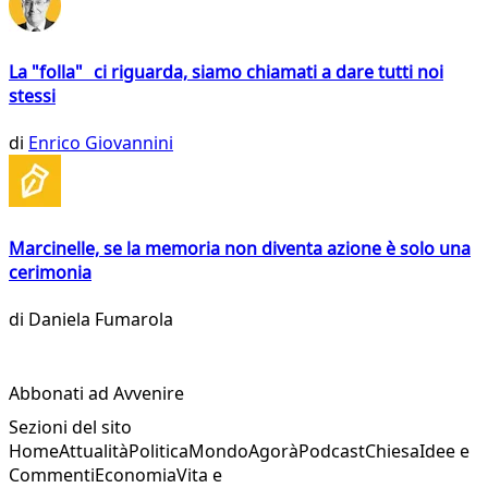
La "folla" ci riguarda, siamo chiamati a dare tutti noi
stessi
di
Enrico Giovannini
Marcinelle, se la memoria non diventa azione è solo una
cerimonia
di
Daniela Fumarola
Abbonati ad Avvenire
Sezioni del sito
Home
Attualità
Politica
Mondo
Agorà
Podcast
Chiesa
Idee e
Commenti
Economia
Vita e