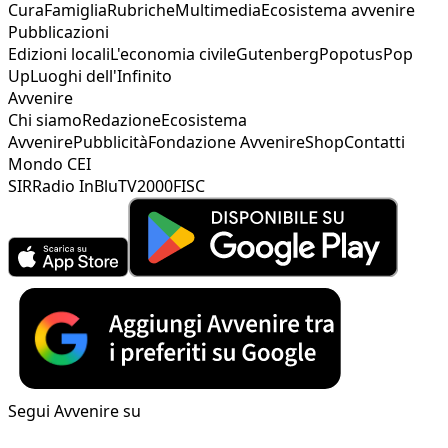
Cura
Famiglia
Rubriche
Multimedia
Ecosistema avvenire
Pubblicazioni
Edizioni locali
L'economia civile
Gutenberg
Popotus
Pop
Up
Luoghi dell'Infinito
Avvenire
Chi siamo
Redazione
Ecosistema
Avvenire
Pubblicità
Fondazione Avvenire
Shop
Contatti
Mondo CEI
SIR
Radio InBlu
TV2000
FISC
Segui Avvenire su