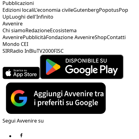
Pubblicazioni
Edizioni locali
L'economia civile
Gutenberg
Popotus
Pop
Up
Luoghi dell'Infinito
Avvenire
Chi siamo
Redazione
Ecosistema
Avvenire
Pubblicità
Fondazione Avvenire
Shop
Contatti
Mondo CEI
SIR
Radio InBlu
TV2000
FISC
Segui Avvenire su