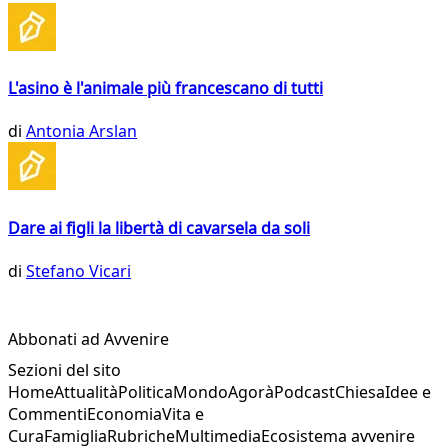
L'asino è l'animale più francescano di tutti
di
Antonia Arslan
Dare ai figli la libertà di cavarsela da soli
di
Stefano Vicari
Abbonati ad Avvenire
Sezioni del sito
Home
Attualità
Politica
Mondo
Agorà
Podcast
Chiesa
Idee e
Commenti
Economia
Vita e
Cura
Famiglia
Rubriche
Multimedia
Ecosistema avvenire