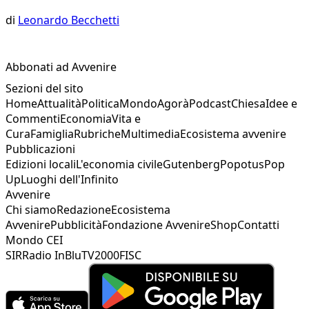
di
Leonardo Becchetti
Abbonati ad Avvenire
Sezioni del sito
Home
Attualità
Politica
Mondo
Agorà
Podcast
Chiesa
Idee e
Commenti
Economia
Vita e
Cura
Famiglia
Rubriche
Multimedia
Ecosistema avvenire
Pubblicazioni
Edizioni locali
L'economia civile
Gutenberg
Popotus
Pop
Up
Luoghi dell'Infinito
Avvenire
Chi siamo
Redazione
Ecosistema
Avvenire
Pubblicità
Fondazione Avvenire
Shop
Contatti
Mondo CEI
SIR
Radio InBlu
TV2000
FISC