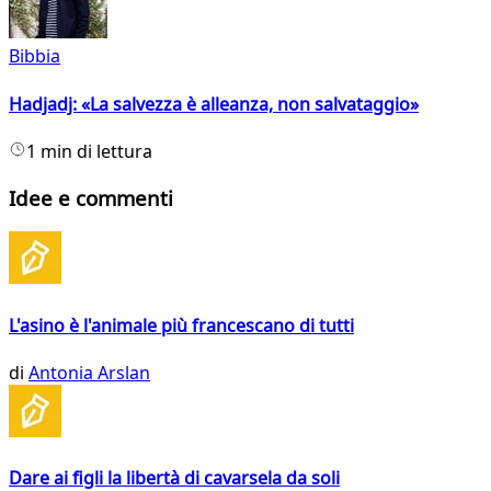
Bibbia
Hadjadj: «La salvezza è alleanza, non salvataggio»
1 min di lettura
Idee e commenti
L'asino è l'animale più francescano di tutti
di
Antonia Arslan
Dare ai figli la libertà di cavarsela da soli