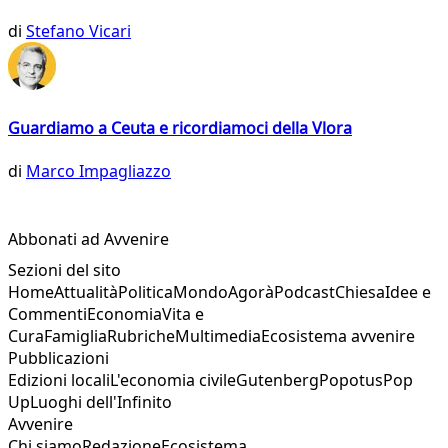
di
Stefano Vicari
Guardiamo a Ceuta e ricordiamoci della Vlora
di
Marco Impagliazzo
Abbonati ad Avvenire
Sezioni del sito
Home
Attualità
Politica
Mondo
Agorà
Podcast
Chiesa
Idee e
Commenti
Economia
Vita e
Cura
Famiglia
Rubriche
Multimedia
Ecosistema avvenire
Pubblicazioni
Edizioni locali
L'economia civile
Gutenberg
Popotus
Pop
Up
Luoghi dell'Infinito
Avvenire
Chi siamo
Redazione
Ecosistema