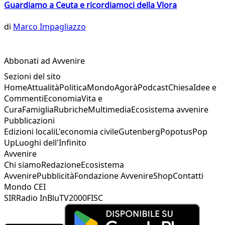
Guardiamo a Ceuta e ricordiamoci della Vlora
di
Marco Impagliazzo
Abbonati ad Avvenire
Sezioni del sito
Home
Attualità
Politica
Mondo
Agorà
Podcast
Chiesa
Idee e
Commenti
Economia
Vita e
Cura
Famiglia
Rubriche
Multimedia
Ecosistema avvenire
Pubblicazioni
Edizioni locali
L'economia civile
Gutenberg
Popotus
Pop
Up
Luoghi dell'Infinito
Avvenire
Chi siamo
Redazione
Ecosistema
Avvenire
Pubblicità
Fondazione Avvenire
Shop
Contatti
Mondo CEI
SIR
Radio InBlu
TV2000
FISC