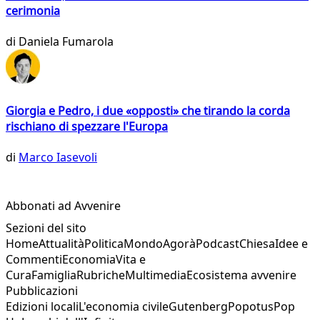
cerimonia
di
Daniela Fumarola
Giorgia e Pedro, i due «opposti» che tirando la corda
rischiano di spezzare l'Europa
di
Marco Iasevoli
Abbonati ad Avvenire
Sezioni del sito
Home
Attualità
Politica
Mondo
Agorà
Podcast
Chiesa
Idee e
Commenti
Economia
Vita e
Cura
Famiglia
Rubriche
Multimedia
Ecosistema avvenire
Pubblicazioni
Edizioni locali
L'economia civile
Gutenberg
Popotus
Pop