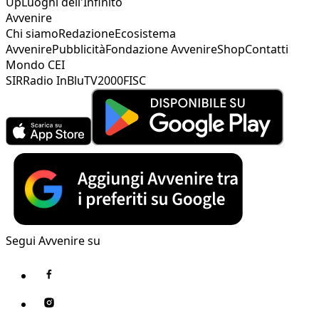
Up
Luoghi dell'Infinito
Avvenire
Chi siamo
Redazione
Ecosistema
Avvenire
Pubblicità
Fondazione Avvenire
Shop
Contatti
Mondo CEI
SIR
Radio InBlu
TV2000
FISC
Segui Avvenire su