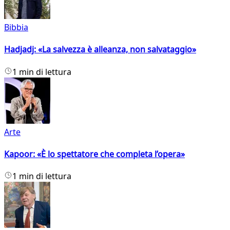
Bibbia
Hadjadj: «La salvezza è alleanza, non salvataggio»
1 min di lettura
Arte
Kapoor: «È lo spettatore che completa l’opera»
1 min di lettura