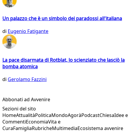
Un palazzo che è un simbolo dei paradossi all'italiana
di
Eugenio Fatigante
La pace disarmata di Rotblat, lo scienziato che lasciò la
bomba atomica
di
Gerolamo Fazzini
Abbonati ad Avvenire
Sezioni del sito
Home
Attualità
Politica
Mondo
Agorà
Podcast
Chiesa
Idee e
Commenti
Economia
Vita e
Cura
Famiglia
Rubriche
Multimedia
Ecosistema avvenire