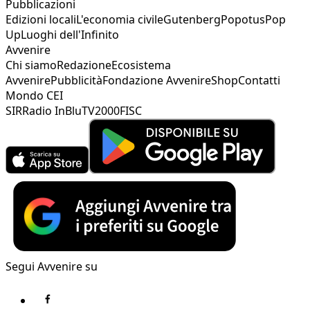
Pubblicazioni
Edizioni locali
L'economia civile
Gutenberg
Popotus
Pop
Up
Luoghi dell'Infinito
Avvenire
Chi siamo
Redazione
Ecosistema
Avvenire
Pubblicità
Fondazione Avvenire
Shop
Contatti
Mondo CEI
SIR
Radio InBlu
TV2000
FISC
Segui Avvenire su