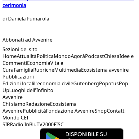
cerimonia
di
Daniela Fumarola
Abbonati ad Avvenire
Sezioni del sito
Home
Attualità
Politica
Mondo
Agorà
Podcast
Chiesa
Idee e
Commenti
Economia
Vita e
Cura
Famiglia
Rubriche
Multimedia
Ecosistema avvenire
Pubblicazioni
Edizioni locali
L'economia civile
Gutenberg
Popotus
Pop
Up
Luoghi dell'Infinito
Avvenire
Chi siamo
Redazione
Ecosistema
Avvenire
Pubblicità
Fondazione Avvenire
Shop
Contatti
Mondo CEI
SIR
Radio InBlu
TV2000
FISC