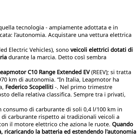
 quella tecnologia - ampiamente adottata e in
ficata: l’autonomia. Acquistare una vettura elettrica
d Electric Vehicles), sono
veicoli elettrici dotati di
eria
durante la marcia. Detto così sembra
Leapmotor C10 Range Extended EV
(REEV); si tratta
 970 km di autonomia. “In Italia, Leapmotor ha
ia,
Federico Scopelliti
-. Nel primo trimestre
o della relativa classifica. Sempre tra i privati,
un consumo di carburante di soli 0,4 l/100 km in
 carburante rispetto ai tradizionali veicoli a
n il motore elettrico che aziona le ruote.
Quando
tà, ricaricando la batteria ed estendendo l'autonomia