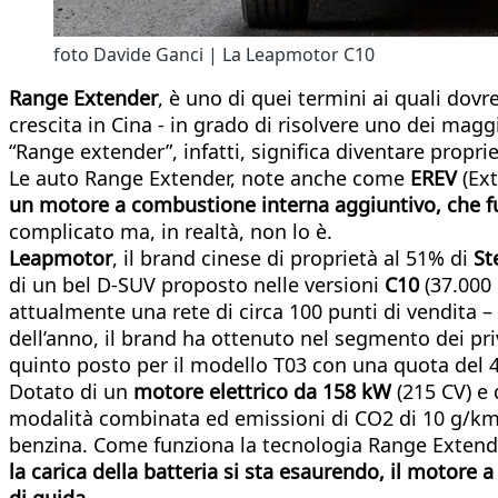
foto Davide Ganci | La Leapmotor C10
Range Extender
, è uno di quei termini ai quali dov
crescita in Cina - in grado di risolvere uno dei maggi
“Range extender”, infatti, significa diventare propr
Le auto Range Extender, note anche come
EREV
(Ext
un motore a combustione interna aggiuntivo, che fu
complicato ma, in realtà, non lo è.
Leapmotor
, il brand cinese di proprietà al 51% di
St
di un bel D-SUV proposto nelle versioni
C10
(37.000
attualmente una rete di circa 100 punti di vendita –
dell’anno, il brand ha ottenuto nel segmento dei priv
quinto posto per il modello T03 con una quota del 
Dotato di un
motore elettrico da 158 kW
(215 CV) e
modalità combinata ed emissioni di CO2 di 10 g/km, r
benzina. Come funziona la tecnologia Range Extender
la carica della batteria si sta esaurendo, il motore 
di guida.