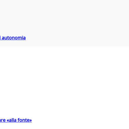
di autonomia
are «alla fonte»