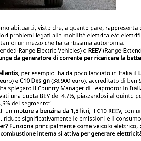
remo abituarci, visto che, a quanto pare, rappresenta
ori problemi legati alla mobilità elettrica e/o elettri
ietari di un mezzo che ha tantissima autonomia.
ended-Range Electric Vehicles) o
REEV
(Range-Extende
nge da generatore di corrente per ricaricare la batt
ellantis
, per esempio, ha da poco lanciato in Italia il
 euro) e
C10 Design
(38.900 euro), accreditato di ben
 ha spiegato il Country Manager di Leapmotor in Ital
ati una quota BEV del 4,7%, piazzandosi al quinto post
4,6% del segmento”.
 di un
motore a benzina
da 1,5 litri
, il C10 REEV, con 
iduce significativamente le emissioni e il consumo di
? Funziona principalmente come veicolo elettrico, co
a combustione interna si attiva per generare elettrici