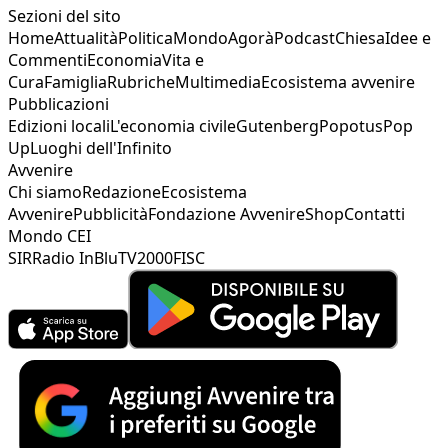
Sezioni del sito
Home
Attualità
Politica
Mondo
Agorà
Podcast
Chiesa
Idee e
Commenti
Economia
Vita e
Cura
Famiglia
Rubriche
Multimedia
Ecosistema avvenire
Pubblicazioni
Edizioni locali
L'economia civile
Gutenberg
Popotus
Pop
Up
Luoghi dell'Infinito
Avvenire
Chi siamo
Redazione
Ecosistema
Avvenire
Pubblicità
Fondazione Avvenire
Shop
Contatti
Mondo CEI
SIR
Radio InBlu
TV2000
FISC