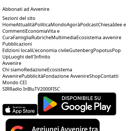
Abbonati ad Avvenire
Sezioni del sito
Home
Attualità
Politica
Mondo
Agorà
Podcast
Chiesa
Idee e
Commenti
Economia
Vita e
Cura
Famiglia
Rubriche
Multimedia
Ecosistema avvenire
Pubblicazioni
Edizioni locali
L'economia civile
Gutenberg
Popotus
Pop
Up
Luoghi dell'Infinito
Avvenire
Chi siamo
Redazione
Ecosistema
Avvenire
Pubblicità
Fondazione Avvenire
Shop
Contatti
Mondo CEI
SIR
Radio InBlu
TV2000
FISC