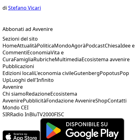
di
Stefano Vicari
Abbonati ad Avvenire
Sezioni del sito
Home
Attualità
Politica
Mondo
Agorà
Podcast
Chiesa
Idee e
Commenti
Economia
Vita e
Cura
Famiglia
Rubriche
Multimedia
Ecosistema avvenire
Pubblicazioni
Edizioni locali
L'economia civile
Gutenberg
Popotus
Pop
Up
Luoghi dell'Infinito
Avvenire
Chi siamo
Redazione
Ecosistema
Avvenire
Pubblicità
Fondazione Avvenire
Shop
Contatti
Mondo CEI
SIR
Radio InBlu
TV2000
FISC