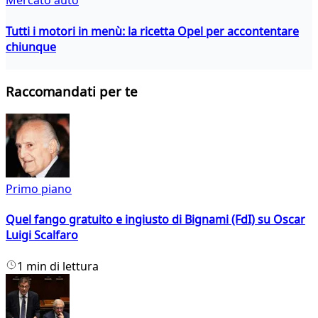
Mercato auto
Tutti i motori in menù: la ricetta Opel per accontentare
chiunque
Raccomandati per te
Primo piano
Quel fango gratuito e ingiusto di Bignami (FdI) su Oscar
Luigi Scalfaro
1 min di lettura