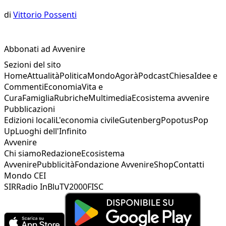
di
Vittorio Possenti
Abbonati ad Avvenire
Sezioni del sito
Home
Attualità
Politica
Mondo
Agorà
Podcast
Chiesa
Idee e
Commenti
Economia
Vita e
Cura
Famiglia
Rubriche
Multimedia
Ecosistema avvenire
Pubblicazioni
Edizioni locali
L'economia civile
Gutenberg
Popotus
Pop
Up
Luoghi dell'Infinito
Avvenire
Chi siamo
Redazione
Ecosistema
Avvenire
Pubblicità
Fondazione Avvenire
Shop
Contatti
Mondo CEI
SIR
Radio InBlu
TV2000
FISC