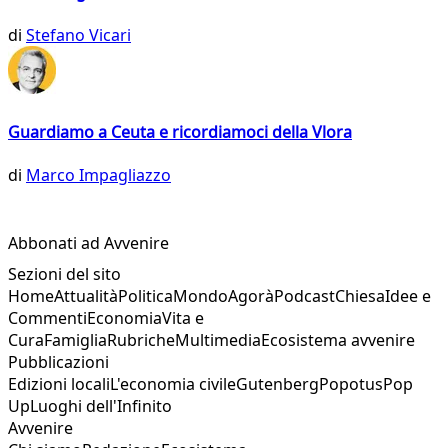
di
Stefano Vicari
Guardiamo a Ceuta e ricordiamoci della Vlora
di
Marco Impagliazzo
Abbonati ad Avvenire
Sezioni del sito
Home
Attualità
Politica
Mondo
Agorà
Podcast
Chiesa
Idee e
Commenti
Economia
Vita e
Cura
Famiglia
Rubriche
Multimedia
Ecosistema avvenire
Pubblicazioni
Edizioni locali
L'economia civile
Gutenberg
Popotus
Pop
Up
Luoghi dell'Infinito
Avvenire