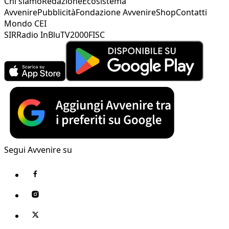
Chi siamo
Redazione
Ecosistema
Avvenire
Pubblicità
Fondazione Avvenire
Shop
Contatti
Mondo CEI
SIR
Radio InBlu
TV2000
FISC
Segui Avvenire su