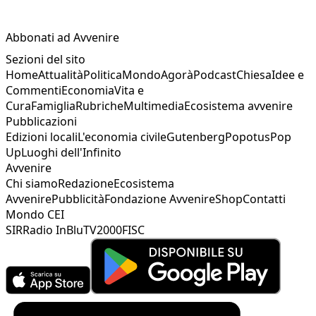
Abbonati ad Avvenire
Sezioni del sito
Home
Attualità
Politica
Mondo
Agorà
Podcast
Chiesa
Idee e
Commenti
Economia
Vita e
Cura
Famiglia
Rubriche
Multimedia
Ecosistema avvenire
Pubblicazioni
Edizioni locali
L'economia civile
Gutenberg
Popotus
Pop
Up
Luoghi dell'Infinito
Avvenire
Chi siamo
Redazione
Ecosistema
Avvenire
Pubblicità
Fondazione Avvenire
Shop
Contatti
Mondo CEI
SIR
Radio InBlu
TV2000
FISC