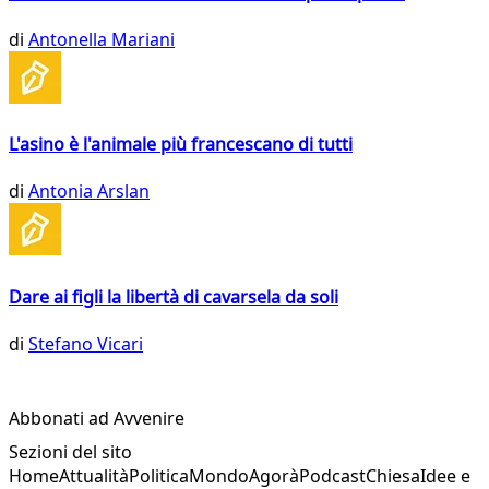
di
Antonella Mariani
L'asino è l'animale più francescano di tutti
di
Antonia Arslan
Dare ai figli la libertà di cavarsela da soli
di
Stefano Vicari
Abbonati ad Avvenire
Sezioni del sito
Home
Attualità
Politica
Mondo
Agorà
Podcast
Chiesa
Idee e