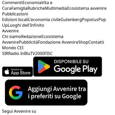
Commenti
Economia
Vita e
Cura
Famiglia
Rubriche
Multimedia
Ecosistema avvenire
Pubblicazioni
Edizioni locali
L'economia civile
Gutenberg
Popotus
Pop
Up
Luoghi dell'Infinito
Avvenire
Chi siamo
Redazione
Ecosistema
Avvenire
Pubblicità
Fondazione Avvenire
Shop
Contatti
Mondo CEI
SIR
Radio InBlu
TV2000
FISC
Segui Avvenire su