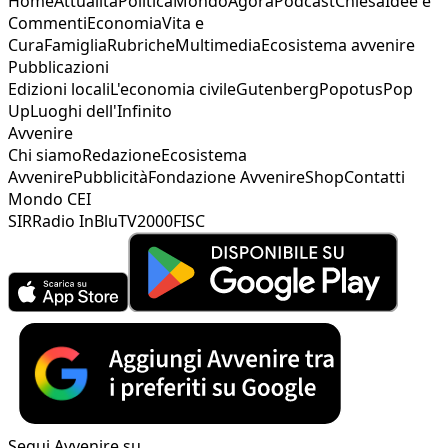
Home
Attualità
Politica
Mondo
Agorà
Podcast
Chiesa
Idee e
Commenti
Economia
Vita e
Cura
Famiglia
Rubriche
Multimedia
Ecosistema avvenire
Pubblicazioni
Edizioni locali
L'economia civile
Gutenberg
Popotus
Pop
Up
Luoghi dell'Infinito
Avvenire
Chi siamo
Redazione
Ecosistema
Avvenire
Pubblicità
Fondazione Avvenire
Shop
Contatti
Mondo CEI
SIR
Radio InBlu
TV2000
FISC
Segui Avvenire su