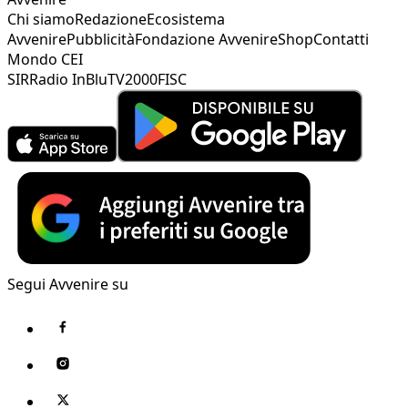
Chi siamo
Redazione
Ecosistema
Avvenire
Pubblicità
Fondazione Avvenire
Shop
Contatti
Mondo CEI
SIR
Radio InBlu
TV2000
FISC
Segui Avvenire su