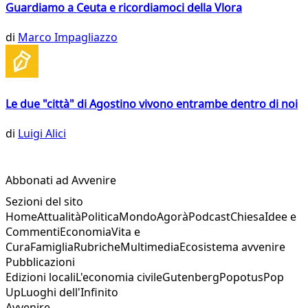
Guardiamo a Ceuta e ricordiamoci della Vlora
di
Marco Impagliazzo
Le due "città" di Agostino vivono entrambe dentro di noi
di
Luigi Alici
Abbonati ad Avvenire
Sezioni del sito
Home
Attualità
Politica
Mondo
Agorà
Podcast
Chiesa
Idee e
Commenti
Economia
Vita e
Cura
Famiglia
Rubriche
Multimedia
Ecosistema avvenire
Pubblicazioni
Edizioni locali
L'economia civile
Gutenberg
Popotus
Pop
Up
Luoghi dell'Infinito
Avvenire