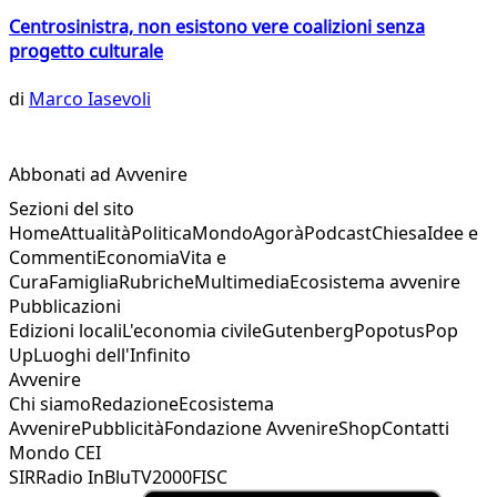
Centrosinistra, non esistono vere coalizioni senza
progetto culturale
di
Marco Iasevoli
Abbonati ad Avvenire
Sezioni del sito
Home
Attualità
Politica
Mondo
Agorà
Podcast
Chiesa
Idee e
Commenti
Economia
Vita e
Cura
Famiglia
Rubriche
Multimedia
Ecosistema avvenire
Pubblicazioni
Edizioni locali
L'economia civile
Gutenberg
Popotus
Pop
Up
Luoghi dell'Infinito
Avvenire
Chi siamo
Redazione
Ecosistema
Avvenire
Pubblicità
Fondazione Avvenire
Shop
Contatti
Mondo CEI
SIR
Radio InBlu
TV2000
FISC