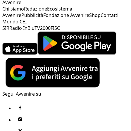
Avvenire
Chi siamo
Redazione
Ecosistema
Avvenire
Pubblicità
Fondazione Avvenire
Shop
Contatti
Mondo CEI
SIR
Radio InBlu
TV2000
FISC
Segui Avvenire su