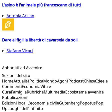
L'asino è l'animale più francescano di tutti
di
Antonia Arslan
Dare ai figli la libertà di cavarsela da soli
di
Stefano Vicari
Abbonati ad Avvenire
Sezioni del sito
Home
Attualità
Politica
Mondo
Agorà
Podcast
Chiesa
Idee e
Commenti
Economia
Vita e
Cura
Famiglia
Rubriche
Multimedia
Ecosistema avvenire
Pubblicazioni
Edizioni locali
L'economia civile
Gutenberg
Popotus
Pop
Up
Luoghi dell'Infinito