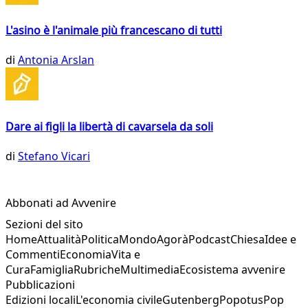
L'asino è l'animale più francescano di tutti
di
Antonia Arslan
Dare ai figli la libertà di cavarsela da soli
di
Stefano Vicari
Abbonati ad Avvenire
Sezioni del sito
Home
Attualità
Politica
Mondo
Agorà
Podcast
Chiesa
Idee e
Commenti
Economia
Vita e
Cura
Famiglia
Rubriche
Multimedia
Ecosistema avvenire
Pubblicazioni
Edizioni locali
L'economia civile
Gutenberg
Popotus
Pop