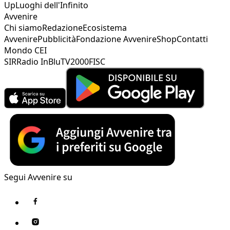
Up
Luoghi dell'Infinito
Avvenire
Chi siamo
Redazione
Ecosistema
Avvenire
Pubblicità
Fondazione Avvenire
Shop
Contatti
Mondo CEI
SIR
Radio InBlu
TV2000
FISC
Segui Avvenire su