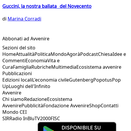
Guccini, la nostra ballata del Novecento
di
Marina Corradi
Abbonati ad Avvenire
Sezioni del sito
Home
Attualità
Politica
Mondo
Agorà
Podcast
Chiesa
Idee e
Commenti
Economia
Vita e
Cura
Famiglia
Rubriche
Multimedia
Ecosistema avvenire
Pubblicazioni
Edizioni locali
L'economia civile
Gutenberg
Popotus
Pop
Up
Luoghi dell'Infinito
Avvenire
Chi siamo
Redazione
Ecosistema
Avvenire
Pubblicità
Fondazione Avvenire
Shop
Contatti
Mondo CEI
SIR
Radio InBlu
TV2000
FISC